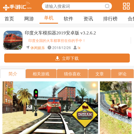
单机
首页
网游
软件
资讯
排行榜
合
印度火车模拟器2019安卓版 v3.2.6.2
印度全国的火车都掌控在你的手中！
休闲娱乐
2018/12/26
lx
立即下载
简介
相关游戏
猜你喜欢
文章
评论