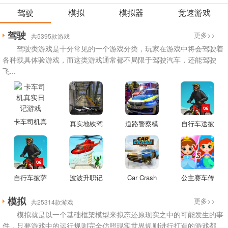
驾驶
模拟
模拟器
竞速游戏
驾驶
更多>>
共5395款游戏
驾驶类游戏是十分常见的一个游戏分类，玩家在游戏中将会驾驶着
各种载具体验游戏，而这类游戏通常都不局限于驾驶汽车，还能驾驶
飞...
卡车司机真
真实地铁驾
道路警察模
自行车送披
实日记游戏
驶游戏
拟器游戏
萨游戏
自行车披萨
波波升职记
Car Crash
公主赛车传
外卖员游戏
游戏
Forever
奇游戏
模拟
更多>>
共25314款游戏
Online游戏
模拟就是以一个基础框架模型来拟态还原现实之中的可能发生的事
件，只要游戏中的运行规则完全仿照现实世界规则进行打造的游戏都