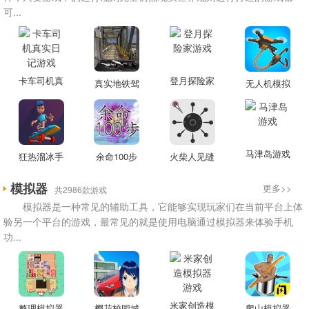
可...
卡车司机真
登月探险家
真实地铁驾
无人机模拟
实日记游戏
游戏
驶游戏
器游戏
马津岛游戏
狂热溜冰手
余命100步
火柴人见缝
游戏
游戏
插针游戏
模拟器
更多>>
共2986款游戏
模拟器是一种常见的辅助工具，它能够实现玩家们在当前平台上体
验另一个平台的游戏，最常见的就是使用电脑通过模拟器来体验手机
功...
米家创造模
整理模拟器
樱花校园城
爬山模拟器