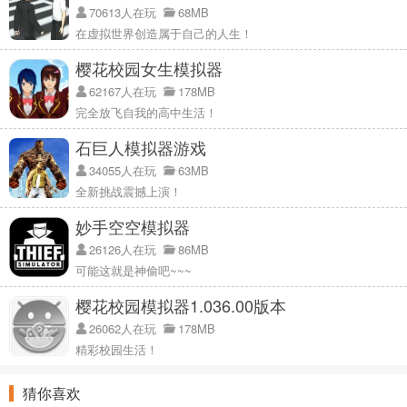
70613人在玩
68MB
在虚拟世界创造属于自己的人生！
樱花校园女生模拟器
62167人在玩
178MB
完全放飞自我的高中生活！
石巨人模拟器游戏
34055人在玩
63MB
全新挑战震撼上演！
妙手空空模拟器
26126人在玩
86MB
可能这就是神偷吧~~~
樱花校园模拟器1.036.00版本
26062人在玩
178MB
精彩校园生活！
猜你喜欢