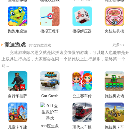
拟器游戏
游戏
市模拟器游
游戏
戏
跑跑龟桌游
模拟工程车
模拟解压器
夹娃娃机模
模拟器游戏
吊机游戏
游戏
拟器中文版
竞速游戏
更多>>
共1239款游戏
竞速游戏顾名思义就是比拼速度快慢的游戏，可以是人也能够是开
上载具进行挑战，大家都会在同一个起跑线上进行起步，最终第一个
到...
自行车披萨
Car Crash
公主赛车传
拖拉机农场
外卖员游戏
Forever
奇游戏
驾驶3d游戏
Online游戏
911医生救
儿童卡车建
现代火车模
拖拉机卡车