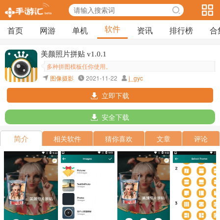
软件
首页
网游
单机
资讯
排行榜
合
美颜照片拼贴 v1.0.1
多种拼图模板任你使用。
图像摄影
2021-11-22
j_gyc
立即下载
安全下载
简介
相关软件
猜你喜欢
文章
评论