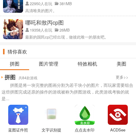
22950人在玩
381MB
高清唯美的图片。
哪吒和敖丙cp图
19358人在玩
26MB
最新的国民cp已经出现，做彼此唯一的朋友吧。
猜你喜欢
拼图
图片管理
特效相机
美图
拼图
更多>>
共84款游戏
拼图是将一块完整的图画分割为若干块小的图片，而玩家需要组合
这些拼图完成还原的操作的游戏被称为拼图游戏，此类游戏考验的就
是...
蓝图证件照
文字识别提
点点去水印
ACDSee