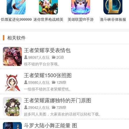
饥饿鲨进化999999
迷你世界枪战精英
英雄联盟tft手游
激斗峡谷体验服
钻右最新
破解版
相关软件
王者荣耀享受表情包
98097人在玩
2GB
很不错的平台分享哦。
王者荣耀1500张照图
55680人在玩
12MB
一组很不错的王者荣耀壁纸。
王者荣耀露娜独特的开门原图
29042人在玩
72MB
超多同人美图，大家喜欢的话就可以轻松下载。
斗罗大陆小舞正能量 图