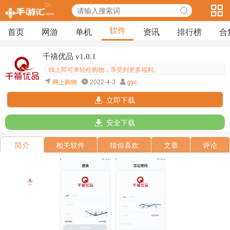
软件
首页
网游
单机
资讯
排行榜
合
千禧优品 v1.0.1
线上即可来轻松购物，享受到更多福利。
网上购物
2022-4-3
gyc
立即下载
安全下载
简介
相关软件
猜你喜欢
文章
评论