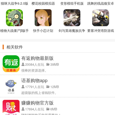
猫咪大战争9.2.0版
樱花校园模拟器
变形模组手机版
跳舞的线战殇安卓
本
2022中文版
版
植物大战僵尸β版手
快手小忍计划
剑与英雄魔族抗争
要塞冲突塔防游戏
机版
手游
相关软件
有返购物最新版
20084人在玩
39MB
很棒的资源选择。
语基购物app
17791人在玩
12MB
超级版的线上省钱软件。
赚赚购物官方版
17694人在玩
6MB
随时都能购买您所需要的！