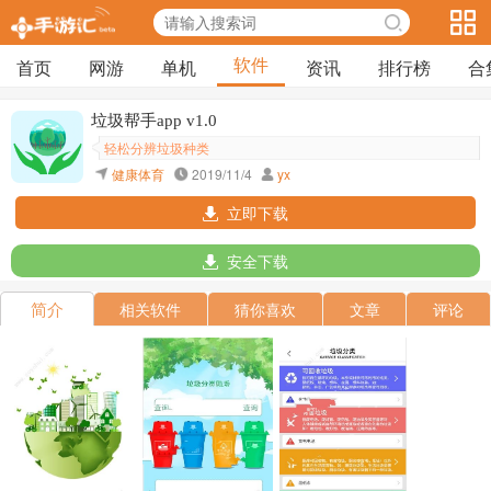
软件
首页
网游
单机
资讯
排行榜
合
垃圾帮手app v1.0
轻松分辨垃圾种类
健康体育
2019/11/4
yx
立即下载
安全下载
简介
相关软件
猜你喜欢
文章
评论