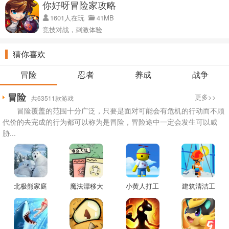
你好呀冒险家攻略
1601人在玩
41MB
竞技对战，刺激体验
猜你喜欢
冒险
忍者
养成
战争
冒险
更多>>
共63511款游戏
冒险覆盖的范围十分广泛，只要是面对可能会有危机的行动而不顾
代价的去完成的行为都可以称为是冒险，冒险途中一定会发生可以威
胁...
北极熊家庭
魔法漂移大
小黄人打工
建筑清洁工
生存游戏
陆游戏
小镇游戏
游戏