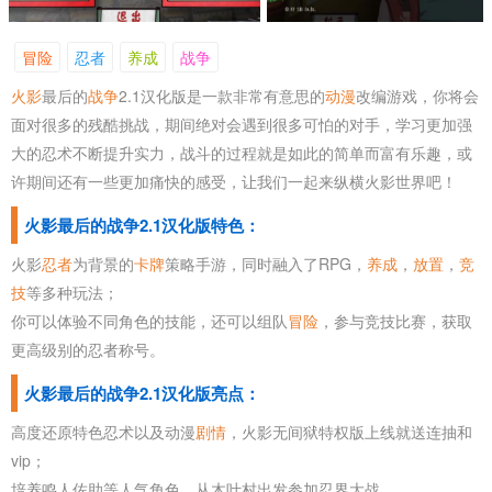
冒险
忍者
养成
战争
火影
最后的
战争
2.1汉化版是一款非常有意思的
动漫
改编游戏，你将会
面对很多的残酷挑战，期间绝对会遇到很多可怕的对手，学习更加强
大的忍术不断提升实力，战斗的过程就是如此的简单而富有乐趣，或
许期间还有一些更加痛快的感受，让我们一起来纵横火影世界吧！
火影最后的战争2.1汉化版特色：
火影
忍者
为背景的
卡牌
策略手游，同时融入了RPG，
养成
，
放置
，
竞
技
等多种玩法；
你可以体验不同角色的技能，还可以组队
冒险
，参与竞技比赛，获取
更高级别的忍者称号。
火影最后的战争2.1汉化版亮点：
高度还原特色忍术以及动漫
剧情
，火影无间狱特权版上线就送连抽和
vip；
培养鸣人佐助等人气角色，从木叶村出发参加忍界大战。