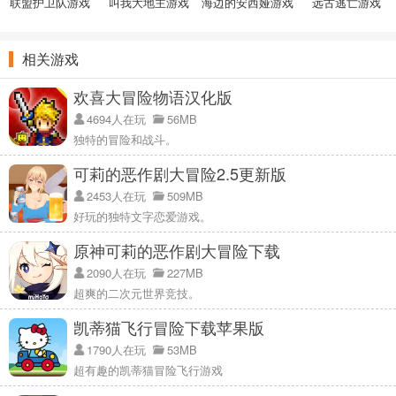
联盟护卫队游戏
叫我大地主游戏
海边的安西娅游戏
远古逃亡游戏
相关游戏
欢喜大冒险物语汉化版
4694人在玩
56MB
独特的冒险和战斗。
可莉的恶作剧大冒险2.5更新版
2453人在玩
509MB
好玩的独特文字恋爱游戏。
原神可莉的恶作剧大冒险下载
2090人在玩
227MB
超爽的二次元世界竞技。
凯蒂猫飞行冒险下载苹果版
1790人在玩
53MB
超有趣的凯蒂猫冒险飞行游戏