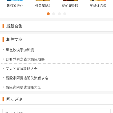
饥饿鲨进化
怪兽星球2
梦幻宠物联
英雄训练师
海怪乌贼版
官方版
盟兑换码gm
兑换码版
本
版
2022
最新合集
相关文章
黑色沙漠手游评测
DNF精灵之森大冒险攻略
艾人的冒险攻略大全
冒险家阿曼达通关流程攻略
冒险家阿曼达攻略大全
网友评论