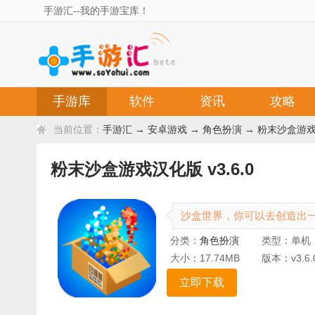
手游汇--我的手游宝库！
手游库
软件
资讯
攻略
当前位置：
手游汇
→
安卓游戏
→
角色扮演
→ 粉末沙盒游戏汉
粉末沙盒游戏汉化版 v3.6.0
沙盒世界，你可以去创造出
分类：
角色扮演
类型：单机
大小：17.74MB
版本：v3.6.
立即下载