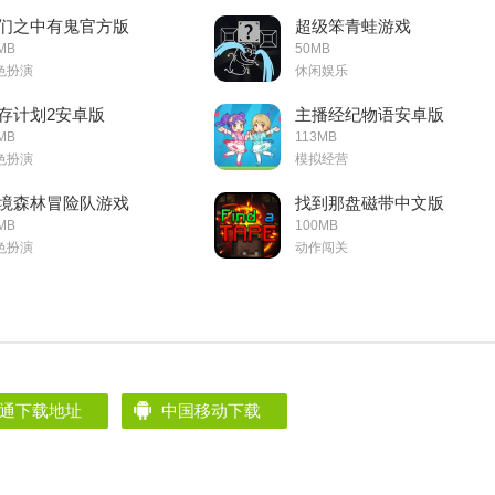
们之中有鬼官方版
超级笨青蛙游戏
MB
50MB
色扮演
休闲娱乐
存计划2安卓版
主播经纪物语安卓版
MB
113MB
色扮演
模拟经营
境森林冒险队游戏
找到那盘磁带中文版
MB
100MB
色扮演
动作闯关
通下载地址
中国移动下载