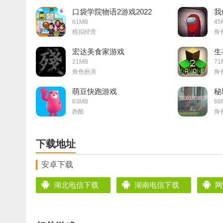
口袋学院物语2游戏2022
我
61MB
45
模拟经营
角
宏达美食家游戏
生
21MB
71
角色扮演
角
萌豆快跑游戏
秘
63MB
68
跑酷
角
下载地址
安卓下载
湖北电信下载
湖南电信下载
网