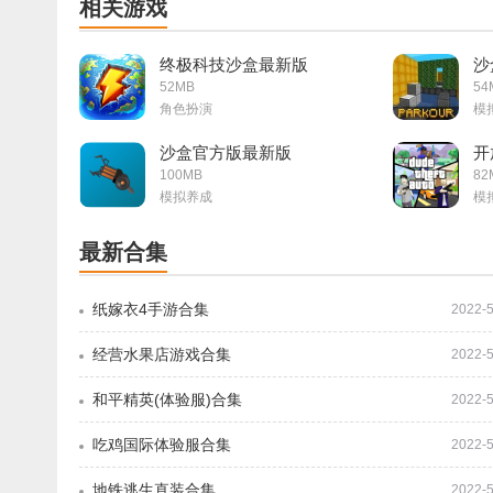
相关游戏
终极科技沙盒最新版
沙
52MB
54
角色扮演
模
沙盒官方版最新版
开
100MB
82
模拟养成
模
最新合集
纸嫁衣4手游合集
2022-5
经营水果店游戏合集
2022-5
和平精英(体验服)合集
2022-5
吃鸡国际体验服合集
2022-5
地铁逃生直装合集
2022-5