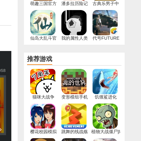
萌趣三国官方
潘多拉历险记
古典乐男子中
版
礼包码版
文安卓版
仙岛大乱斗官
我的属性人类
代号FUTURE
方版
属性测试器
X官方版
推荐游戏
猫咪大战争
变形模组手机
饥饿鲨进化
9.2.0版本
版
999999钻右最
新
樱花校园模拟
跳舞的线战殇
植物大战僵尸β
器2022中文版
安卓版
版手机版