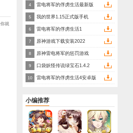
装
雷电将军的俘虏生活最新版
4
我的世界1.15正式版手机
5
中你就
雷电将军的俘虏生活1
6
原神游戏下载安装2022
7
原神雷电将军的惩罚游戏
8
口袋妖怪传说绿宝石1.4.2
9
雷电将军的俘虏生活4安卓版
10
小编推荐