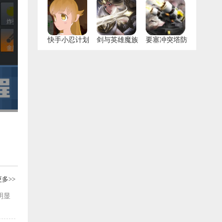
快手小忍计划
剑与英雄魔族
要塞冲突塔防
抗争手游
游戏
更多>>
明显