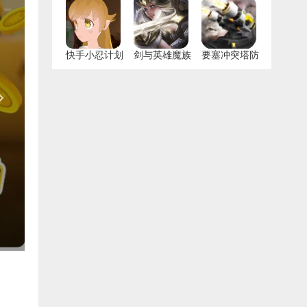
快手小忍计划
剑与英雄魔族
要塞冲突塔防
抗争手游
游戏