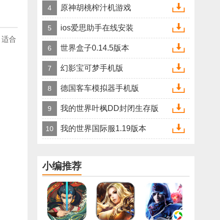
原神胡桃榨汁机游戏
4
ios爱思助手在线安装
5
，适合
世界盒子0.14.5版本
6
幻影宝可梦手机版
7
德国客车模拟器手机版
8
我的世界叶枫DD封闭生存版
9
我的世界国际服1.19版本
10
小编推荐