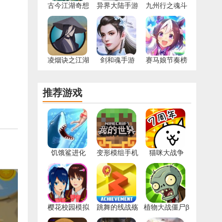
古今江湖奇想
异界大陆手游
九州行之魂斗
江湖官网版
罗
凌烟诀之江湖
剑和魂手游
赛马娘节奏榜
侠客行安卓版
2021
推荐游戏
饥饿鲨进化
变形模组手机
猫咪大战争
999999钻右最
版
9.2.0版本
新
樱花校园模拟
跳舞的线战殇
植物大战僵尸β
器2022中文版
安卓版
版手机版