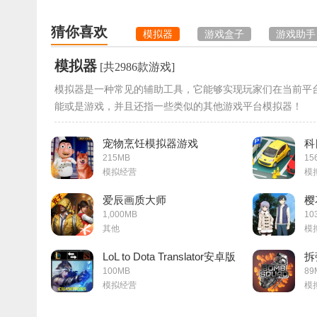
猜你喜欢
模拟器
游戏盒子
游戏助手
模拟器
[共2986款游戏]
模拟器是一种常见的辅助工具，它能够实现玩家们在当前平
能或是游戏，并且还指一些类似的其他游戏平台模拟器！
宠物烹饪模拟器游戏
科
215MB
15
模拟经营
模
爱辰画质大师
樱
1,000MB
10
其他
模
LoL to Dota Translator安卓版
拆
100MB
89
模拟经营
模