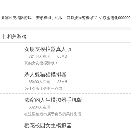
要塞冲突塔防游戏
变形模组手机版
口袋妖怪究极绿宝
饥饿鲨进化999999
石4.B游戏
钻右最新
相关游戏
女朋友模拟器真人版
72144人在玩
65MB
真实女友模拟游戏！
杀人躲猫猫模拟器
65493人在玩
35MB
为什么头上会有一点绿！
浓缩的人生模拟器手机版
63234人在玩
在这里创造出属于自己的美好生活！
樱花校园女生模拟器