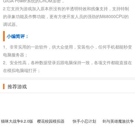
GIGA Power系统的CROM加密，
2.它支持为游戏加入原本所没有的半透明特效和残像支持，支持特制
的录象功能及作弊功能，更有方便开发人员的强劲的M68000CPU的
调试器。
小编简评：
1、非常实用的一款软件，供大众使用，安装包小，任何手机都能秒变
电脑服务器；
2、安全性高，各种数据登录后跟电脑保持一致，各项文件都能直接在
在模拟电脑端打开；
推荐游戏
猫咪大战争9.2.0版
樱花校园模拟器
快手小忍计划
剑与英雄魔族抗争
本
2022中文版
手游