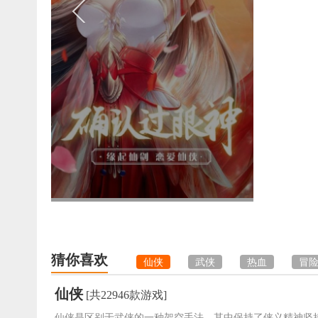
猜你喜欢
仙侠
武侠
热血
冒
仙侠
[共22946款游戏]
仙侠是区别于武侠的一种架空手法，其中保持了侠义精神坚