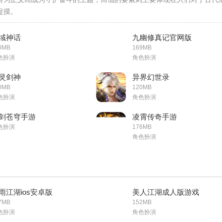
捉摸。
域神话
九幽修真记官网版
0MB
169MB
色扮演
角色扮演
灵剑神
异界幻世录
0MB
120MB
色扮演
角色扮演
剑苍穹手游
凌霄传奇手游
色扮演
176MB
角色扮演
雨江湖ios安卓版
美人江湖成人版游戏
7MB
152MB
色扮演
角色扮演