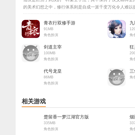
的美术幻想之中，修行体系则是自成一派千变万化令人难以
青衣行双修手游
九
91MB
12
角色扮演
角
剑道主宰
狂
100MB
20
角色扮演
角
代号龙皇
三
86MB
角
角色扮演
相关游戏
楚留香一梦江湖官方版
烟
335MB
33
角色扮演
角