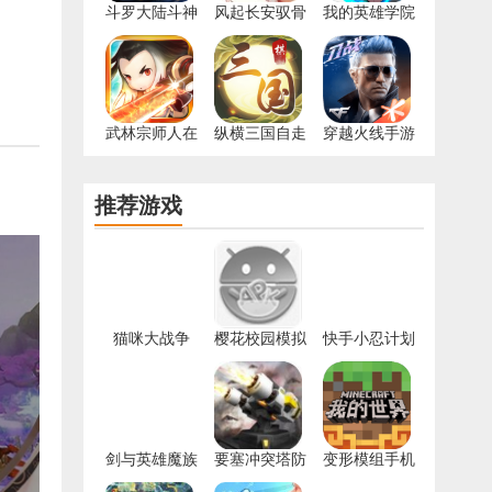
斗罗大陆斗神
风起长安驭骨
我的英雄学院
降临官网版
人官方版
入学季
武林宗师人在
纵横三国自走
穿越火线手游
江湖官方版
棋游戏
小程序版
推荐游戏
猫咪大战争
樱花校园模拟
快手小忍计划
9.2.0版本
器2022中文版
剑与英雄魔族
要塞冲突塔防
变形模组手机
抗争手游
游戏
版