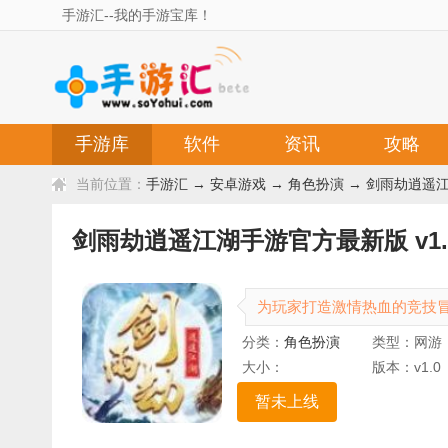
手游汇--我的手游宝库！
手游库
软件
资讯
攻略
当前位置：
手游汇
→
安卓游戏
→
角色扮演
→ 剑雨劫逍遥江
剑雨劫逍遥江湖手游官方最新版 v1.
为玩家打造激情热血的竞技
分类：
角色扮演
类型：网游
大小：
版本：v1.0
暂未上线