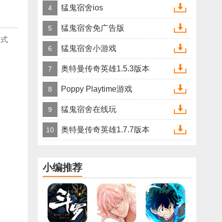
猛鬼宿舍ios
4
猛鬼宿舍免广告版
5
模式
猛鬼宿舍小游戏
6
奥特曼传奇英雄1.5.3版本
7
Poppy Playtime游戏
8
猛鬼宿舍在线玩
9
奥特曼传奇英雄1.7.7版本
10
小编推荐