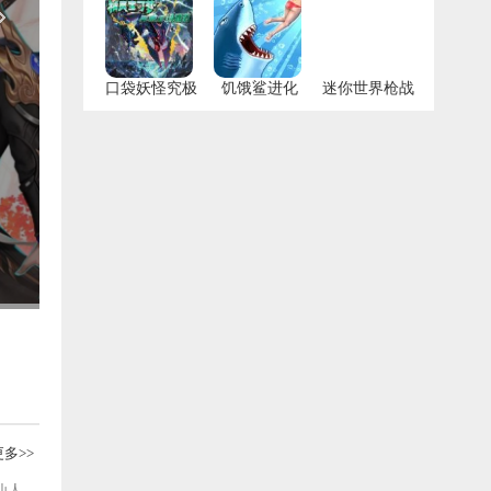
口袋妖怪究极
饥饿鲨进化
迷你世界枪战
绿宝石4.B游戏
999999钻右最
精英官方版
新
更多>>
仙人