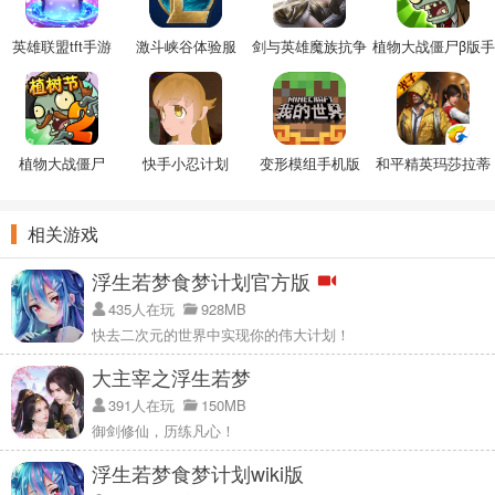
英雄联盟tft手游
激斗峡谷体验服
剑与英雄魔族抗争
植物大战僵尸β版手
手游
机版
植物大战僵尸
快手小忍计划
变形模组手机版
和平精英玛莎拉蒂
22.4.8破解版
美化包
相关游戏
浮生若梦食梦计划官方版
435人在玩
928MB
快去二次元的世界中实现你的伟大计划！
大主宰之浮生若梦
391人在玩
150MB
御剑修仙，历练凡心！
浮生若梦食梦计划wiki版