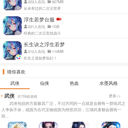
222人在玩
927MB
从未有过的二次元世界
浮生若梦台服
221人在玩
1GB
经典的二次元竞技战斗
长生诀之浮生若梦
212人在玩
110MB
长生之道如梦似幻！
猜你喜欢
武侠
仙侠
热血
水墨风格
武侠
更多>>
共709款游戏
武侠包括的方面极其广泛，不过共同的一点就是会拥有一群练武之
人争执不休，或因为古代宝物或因为绝世武功，江湖武者都会拥有一
段...