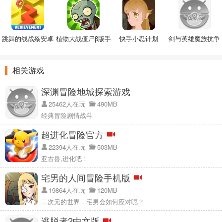
跳舞的线战殇安卓
植物大战僵尸β版手
快手小忍计划
剑与英雄魔族抗争
版
机版
手游
相关游戏
深渊冒险地城探索游戏
25462人在玩
490MB
经典冒险剧情战斗
超进化冒险官方
22394人在玩
503MB
亚古兽,进化吧！
宅男的人间冒险手机版
19864人在玩
120MB
二次元的世界，宅男会如何应对呢？
逃脱者2中文版