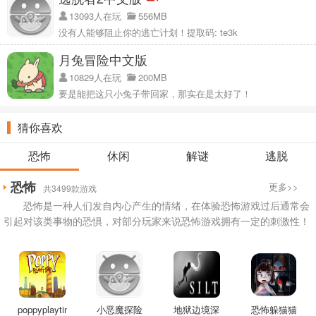
13093人在玩
556MB
没有人能够阻止你的逃亡计划！提取码: te3k
月兔冒险中文版
10829人在玩
200MB
要是能把这只小兔子带回家，那实在是太好了！
猜你喜欢
恐怖
休闲
解谜
逃脱
恐怖
更多>>
共3499款游戏
恐怖是一种人们发自内心产生的情绪，在体验恐怖游戏过后通常会
引起对该类事物的恐惧，对部分玩家来说恐怖游戏拥有一定的刺激性！
poppyplaytime
小恶魔探险
地狱边境深
恐怖躲猫猫