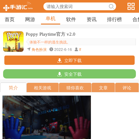
单机
首页
网游
软件
资讯
排行榜
合
Poppy Playtime官方 v2.0
体验不一样的逃生挑战。
角色扮演
2022-6-16
lf
立即下载
安全下载
简介
相关游戏
猜你喜欢
文章
评论