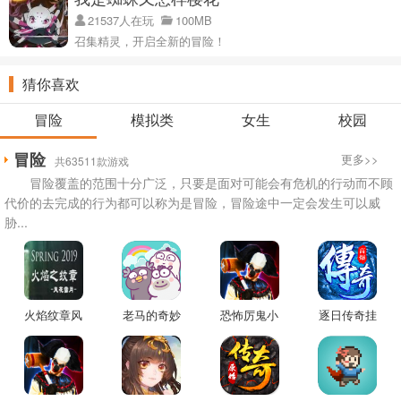
21537人在玩
100MB
召集精灵，开启全新的冒险！
猜你喜欢
冒险
模拟类
女生
校园
冒险
更多>>
共63511款游戏
冒险覆盖的范围十分广泛，只要是面对可能会有危机的行动而不顾
代价的去完成的行为都可以称为是冒险，冒险途中一定会发生可以威
胁...
火焰纹章风
老马的奇妙
恐怖厉鬼小
逐日传奇挂
花雪月无双
之旅游戏
丑3D游戏
机高爆版游
模式中文版
戏