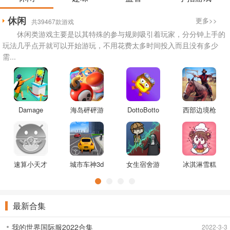
休闲
更多>>
共39467款游戏
休闲类游戏主要是以其特殊的参与规则吸引着玩家，分分钟上手的
玩法几乎点开就可以开始游玩，不用花费太多时间投入而且没有多少
需...
Damage
海岛砰砰游
DottoBotto
西部边境枪
The
戏
游戏
手游戏
Paintings游
戏
速算小天才
城市车神3d
女生宿舍游
冰淇淋雪糕
游戏
游戏
戏
工厂排序游
戏
最新合集
我的世界国际服2022合集
2022-3-3