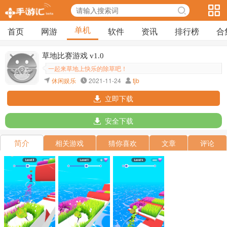
单机
首页
网游
软件
资讯
排行榜
合
草地比赛游戏 v1.0
一起来草地上快乐的除草吧！
休闲娱乐
2021-11-24
tjb
立即下载
安全下载
简介
相关游戏
猜你喜欢
文章
评论