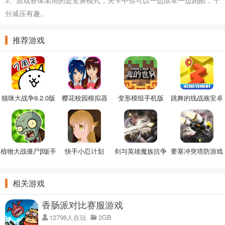
3、游戏整体采用的是竖屏模式，关卡中你可以一边除草一边跑酷，十
分减压有趣。
推荐游戏
猫咪大战争9.2.0版
樱花校园模拟器
变形模组手机版
跳舞的线战殇安卓
本
2022中文版
版
植物大战僵尸β版手
快手小忍计划
剑与英雄魔族抗争
要塞冲突塔防游戏
机版
手游
相关游戏
香肠派对比赛服游戏
12796人在玩
2GB