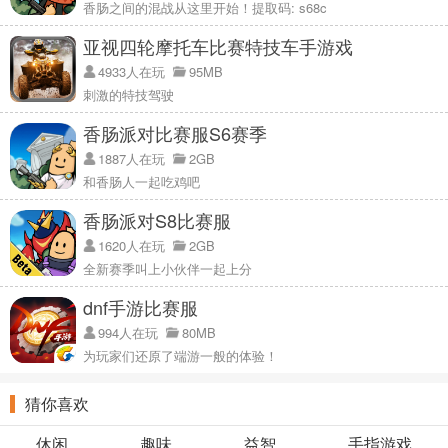
香肠之间的混战从这里开始！提取码: s68c
亚视四轮摩托车比赛特技车手游戏
4933人在玩
95MB
刺激的特技驾驶
香肠派对比赛服S6赛季
1887人在玩
2GB
和香肠人一起吃鸡吧
香肠派对S8比赛服
1620人在玩
2GB
全新赛季叫上小伙伴一起上分
dnf手游比赛服
994人在玩
80MB
为玩家们还原了端游一般的体验！
猜你喜欢
休闲
趣味
益智
手指游戏