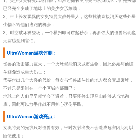
1、美少女奥特曼出场作战，虽然还拥有奥特曼的紧身战衣，但是头部
已经完全变成了地球上的美少女形象哦；
2、带上长发飘飘的女奥特曼大战外星人，这些挑战直接消灭这些外星
生物不给他们逃跑的机会；
3、时空破坏神登场，一个横扫即可讲起秒杀，再多强大的怪兽出现也
无需感觉到害怕。
UltraWoman游戏评测：
怪兽的攻击能力巨大，一个火球就能消灭城市生物，因此必须与他缠
斗避免造成重大伤亡；
需要付出几个大楼的代价，每次与怪兽战斗过的地方都会变成废墟，
不过只是限制在一个小区域内部而已；
地球上的人们早早就学会了避难，只要怪兽出现马山能够从当地彻
底，因此可以放手作战不用担心误伤平民。
UltraWoman游戏亮点：
女奥特曼的光线只对怪兽有效，平时发射出去不会造成危害因此可以
随便使用；