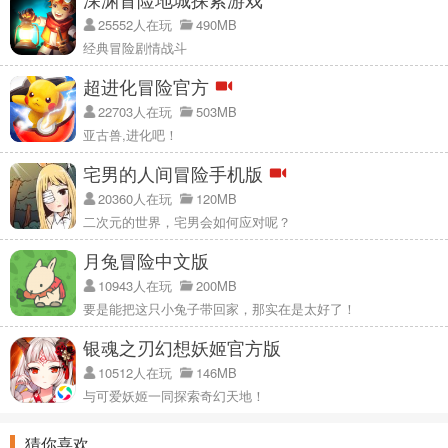
25552人在玩
490MB
经典冒险剧情战斗
超进化冒险官方
22703人在玩
503MB
亚古兽,进化吧！
宅男的人间冒险手机版
20360人在玩
120MB
二次元的世界，宅男会如何应对呢？
月兔冒险中文版
10943人在玩
200MB
要是能把这只小兔子带回家，那实在是太好了！
银魂之刃幻想妖姬官方版
10512人在玩
146MB
与可爱妖姬一同探索奇幻天地！
猜你喜欢