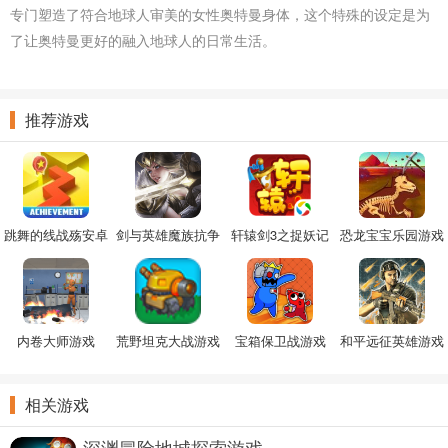
专门塑造了符合地球人审美的女性奥特曼身体，这个特殊的设定是为
了让奥特曼更好的融入地球人的日常生活。
推荐游戏
跳舞的线战殇安卓
剑与英雄魔族抗争
轩辕剑3之捉妖记
恐龙宝宝乐园游戏
版
手游
内卷大师游戏
荒野坦克大战游戏
宝箱保卫战游戏
和平远征英雄游戏
相关游戏
深渊冒险地城探索游戏