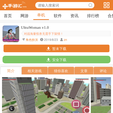
单机
首页
网游
软件
资讯
排行榜
合
UltraWoman v1.0
对战海量怪兽无需手下留情！
角色扮演
2019/8/23
zn
暂未下载
安全下载
简介
相关游戏
猜你喜欢
文章
评论