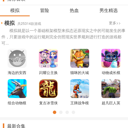
模拟
冒险
热血
男生精选
模拟
更多>>
共25314款游戏
模拟就是以一个基础框架模型来拟态还原现实之中的可能发生的事
件，只要游戏中的运行规则完全仿照现实世界规则进行打造的游戏都
可...
海边的安西
闪耀公主换
猫咪的大城
动物成长模
娅游戏
装舞会游戏
市游戏
拟器游戏
组合动物模
复古冰雪侠
王牌战争模
超凡巨人英
拟器游戏
义九州游戏
拟游戏
雄游戏
最新合集