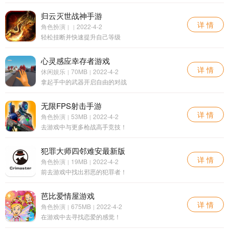
归云灭世战神手游
详 情
角色扮演
2022-4-2
|
|
轻松挂断并快速提升自己等级
心灵感应幸存者游戏
详 情
休闲娱乐
70MB
2022-4-2
|
|
拿起手中的武器开启自由的对战
无限FPS射击手游
详 情
角色扮演
53MB
2022-4-2
|
|
去游戏中与更多枪战高手竞技！
犯罪大师四邻难安最新版
详 情
角色扮演
19MB
2022-4-2
|
|
前去游戏中找出邪恶的犯罪者！
芭比爱情屋游戏
详 情
角色扮演
675MB
2022-4-2
|
|
在游戏中去寻找恋爱的感觉！