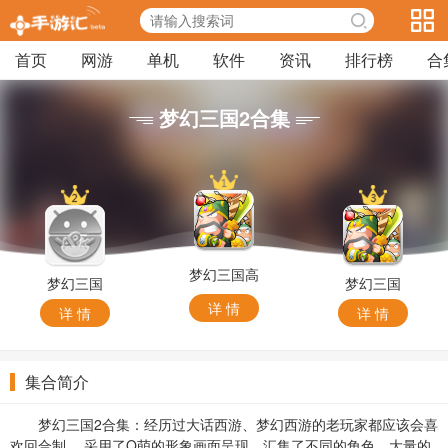
首页
网游
单机
软件
资讯
排行榜
合
梦幻三国2合集
梦幻三国高
梦幻三国
梦幻三国
爆版本
HD手游
详 情
详 情
详 情
集合简介
梦幻三国2合集：经历过大话西游、梦幻西游的老玩家都应该会喜
欢回合制， 采用了Q萌的形象画面呈现，汇集了不同的角色，大量的