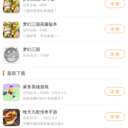
详 情
战争策略
6MB
|
三国武将等你来调遣！
梦幻三国高爆版本
详 情
战争策略
6MB
|
三国世界，等你来统一！
梦幻三国
详 情
角色扮演
70MB
|
最新下载
家务英雄游戏
详 情
休闲娱乐
65MB
2022-4-2
|
|
把脏东西打扫干净就通关了
牧天九歌传奇手游
详 情
角色扮演
2022-4-2
|
|
不断升级武器装备进行战斗