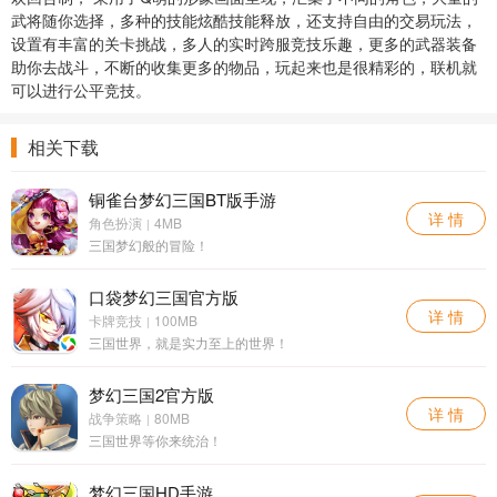
武将随你选择，多种的技能炫酷技能释放，还支持自由的交易玩法，
设置有丰富的关卡挑战，多人的实时跨服竞技乐趣，更多的武器装备
助你去战斗，不断的收集更多的物品，玩起来也是很精彩的，联机就
可以进行公平竞技。
相关下载
铜雀台梦幻三国BT版手游
详 情
角色扮演
4MB
|
三国梦幻般的冒险！
口袋梦幻三国官方版
详 情
卡牌竞技
100MB
|
三国世界，就是实力至上的世界！
梦幻三国2官方版
详 情
战争策略
80MB
|
三国世界等你来统治！
梦幻三国HD手游