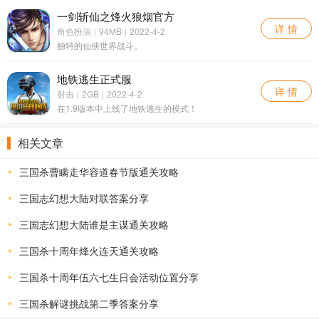
一剑斩仙之烽火狼烟官方
详 情
角色扮演
94MB
2022-4-2
|
|
独特的仙侠世界战斗。
地铁逃生正式服
详 情
射击
2GB
2022-4-2
|
|
在1.9版本中上线了地铁逃生的模式！
相关文章
三国杀曹瞒走华容道春节版通关攻略
三国志幻想大陆对联答案分享
三国志幻想大陆谁是主谋通关攻略
三国杀十周年烽火连天通关攻略
三国杀十周年伍六七生日会活动位置分享
三国杀解谜挑战第二季答案分享