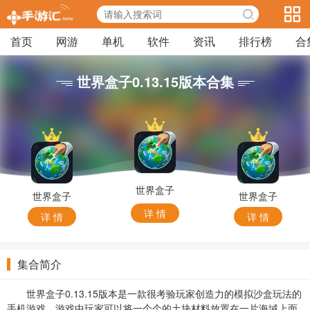
首页
网游
单机
软件
资讯
排行榜
合
世界盒子0.13.15版本合集
世界盒子
世界盒子
世界盒子
0.9.8正版
0.9.3内置
1.0正版
详 情
详 情
详 情
菜单手机版
集合简介
世界盒子0.13.15版本是一款很考验玩家创造力的模拟沙盒玩法的
手机游戏，游戏中玩家可以将一个个的土块材料放置在一片海域上面