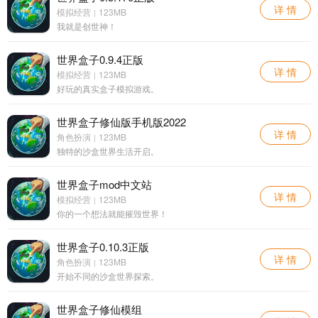
详 情
模拟经营
123MB
|
我就是创世神！
世界盒子0.9.4正版
详 情
模拟经营
123MB
|
好玩的真实盒子模拟游戏。
世界盒子修仙版手机版2022
详 情
角色扮演
123MB
|
独特的沙盒世界生活开启。
世界盒子mod中文站
详 情
模拟经营
123MB
|
你的一个想法就能摧毁世界！
世界盒子0.10.3正版
详 情
角色扮演
123MB
|
开始不同的沙盒世界探索。
世界盒子修仙模组