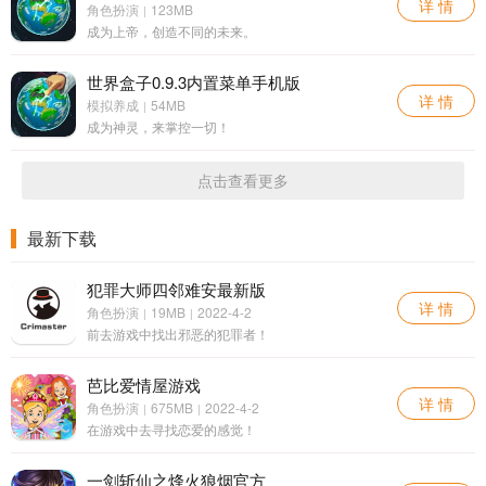
详 情
角色扮演
123MB
|
成为上帝，创造不同的未来。
世界盒子0.9.3内置菜单手机版
详 情
模拟养成
54MB
|
成为神灵，来掌控一切！
点击查看更多
最新下载
犯罪大师四邻难安最新版
详 情
角色扮演
19MB
2022-4-2
|
|
前去游戏中找出邪恶的犯罪者！
芭比爱情屋游戏
详 情
角色扮演
675MB
2022-4-2
|
|
在游戏中去寻找恋爱的感觉！
一剑斩仙之烽火狼烟官方