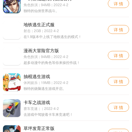
详 情
角色扮演
94MB
2022-4-2
|
|
独特的仙侠世界战斗。
地铁逃生正式服
详 情
射击
2GB
2022-4-2
|
|
在1.9版本中上线了地铁逃生的模式！
漫画大冒险官方版
详 情
角色扮演
94MB
2022-4-2
|
|
超多动漫中的角色等你来操控作战！
抽棍逃生游戏
详 情
休闲娱乐
19MB
2022-4-2
|
|
独特的烧脑逃生游戏开启。
卡车之战游戏
详 情
赛车竞速
2022-4-2
|
|
去游戏中驾驶着卡车来竞速吧！
草坪发育正常版