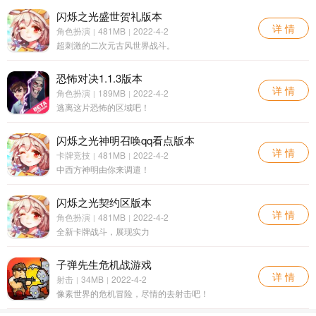
闪烁之光盛世贺礼版本
详 情
角色扮演
481MB
2022-4-2
|
|
超刺激的二次元古风世界战斗。
恐怖对决1.1.3版本
详 情
角色扮演
189MB
2022-4-2
|
|
逃离这片恐怖的区域吧！
闪烁之光神明召唤qq看点版本
详 情
卡牌竞技
481MB
2022-4-2
|
|
中西方神明由你来调遣！
闪烁之光契约区版本
详 情
角色扮演
481MB
2022-4-2
|
|
全新卡牌战斗，展现实力
子弹先生危机战游戏
详 情
射击
34MB
2022-4-2
|
|
像素世界的危机冒险，尽情的去射击吧！