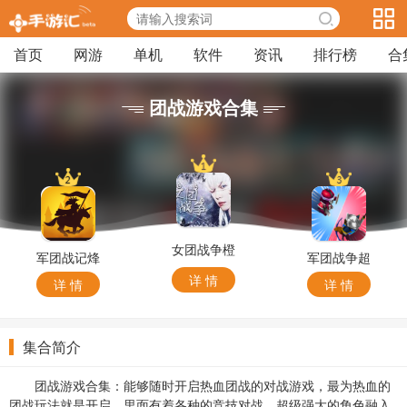
首页
网游
单机
软件
资讯
排行榜
合
团战游戏合集
女团战争橙
军团战记烽
军团战争超
光游戏
火安卓版
级士兵
详 情
详 情
详 情
集合简介
团战游戏合集：能够随时开启热血团战的对战游戏，最为热血的
团战玩法就是开启，里面有着各种的竞技对战，超级强大的角色融入