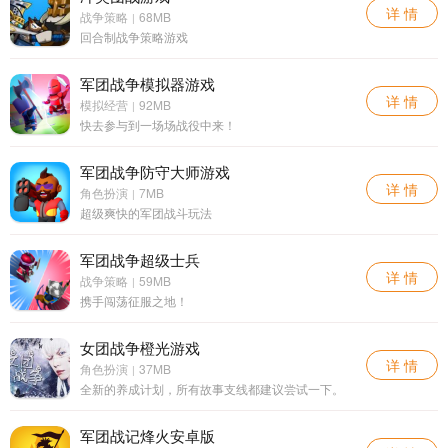
详 情
战争策略
68MB
|
回合制战争策略游戏
军团战争模拟器游戏
详 情
模拟经营
92MB
|
快去参与到一场场战役中来！
军团战争防守大师游戏
详 情
角色扮演
7MB
|
超级爽快的军团战斗玩法
军团战争超级士兵
详 情
战争策略
59MB
|
携手闯荡征服之地！
女团战争橙光游戏
详 情
角色扮演
37MB
|
全新的养成计划，所有故事支线都建议尝试一下。
军团战记烽火安卓版