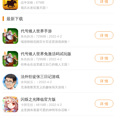
详 情
战争策略
67MB
|
领兵出发征服天国！
最新下载
代号矮人世界手游
详 情
角色扮演
729MB
2022-4-2
|
|
端游移植也能百分百还原游戏体验！
代号矮人世界免激活码试玩版
详 情
角色扮演
729MB
2022-4-2
|
|
你将会在这里建立自己的矮人王国！
法外狂徒张三日记游戏
详 情
休闲娱乐
2022-4-2
|
|
充满着教育意义的趣味闯关游戏！
闪烁之光降临官方版
详 情
卡牌竞技
481MB
2022-4-2
|
|
这里拥有着最可爱的神明等你召唤！