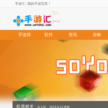
手游汇--我的手游宝库！
手游库
软件
资讯
攻略
机票相关
共 3 款
2019-9-13 更新