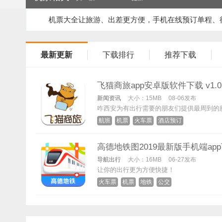
机票大全让旅游、出差更方便，手机在线预订单程、
最新更新
下载排行
推荐下载
飞猫商旅app安卓版软件下载 v1.0
新闻资讯
大小：15MB
08-06发布
咋西安为有出行需要的朋友们提供最周到的
航班
机票
火车票
酒店预订
高德地铁图2019最新版手机端app下
导航出行
大小：16MB
06-27发布
让你的出行更为方便快捷！
火车票
机票
地铁
公交