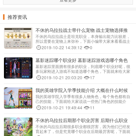
推荐资讯
不休的乌拉拉战士带什么宠物 战士宠物选择推
荐[多图]
不休的乌拉拉战士是坦克职业，本身输出能力比较差，
所以需要在宠物上来弥补，下面小编带大家来看看战士
宠物选择推荐。 不休的乌拉拉战士宠物选择推荐 战...
2019-10-22 14:39:12
0
墓影迷踪哪个职业好 墓影迷踪游戏选哪个角色
[多图]
墓影迷踪里面拥有很多的职业，到底哪个职业好呢，很
多玩家刚进入游戏不知道选哪个角色，下面就来给大家
说说每个角色的特性，让你选择角色不再犹豫。 首先
2019-10-21 20:03:20
17
这个游戏有三个职业，摸金校尉、卸岭力士...
我的英雄学院入学季技能介绍 大概在什么时候
上线[多图]
我的英雄学院入学季有很多人物角色，每个角色都有自
己的技能，下面就给大家说说一些热门角色的技能介
绍，让大家更进一步的了解这个游戏里面的人物，游戏
2019-10-21 19:49:44
11
目前已经正式上线，大家可以赶紧来体验。 ...
不休的乌拉拉后期那个职业厉害 后期什么职业
受欢迎[多图]
不休的乌拉拉后期很多职业都很厉害，因为他们已经发
育起来了，但是究竟哪个职业在后期最厉害呢，下面就