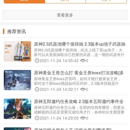
查看更多
推荐资讯
原神2.3武器池哪个值得抽 2.3版本up池子武器抽
取推荐[多图]
原神2.3武器池哪个值得抽，此次上线了双up池子，大
家可以从里面抽取自己想要的武器，这一期的武器有什
么武器值得入手，新版本哪些厉害，下面就来介绍下原
2021-11-24 14:35:42
0
神2.3武器池哪个值得抽。 ...
原神黄金王兽怎么打 黄金王兽boss打法攻略[多
图]
原神黄金王兽boss厉害吗，如何才能打败黄金王兽，
面对这个新boss挑战如何应对的，2.3版本技能是什
么，下面就介绍下原神黄金王兽boss怎么打。 原神黄
2021-11-24 14:32:11
0
金王兽boss...
原神五郎邀约任务攻略 2.3版本五郎邀约事件全
结局解锁分享[多图]
原神五郎邀约任务怎么做，全部的结局有哪些，想要达
成解锁的话还是需要完成结局才行，各种的分支都需要
解开的，下面就来介绍下原神五郎邀约任务怎么完成。
2021-11-24 14:29:05
0
原神五郎邀约任务完成攻...
原神沉眠之庭怎么开 沉眠之庭在哪[多图]