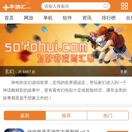
首页
网游
单机
软件
资讯
排行榜
合
玄幻
2021-11-24
更新
共 8467 款
神奇的玄幻虚拟世界，宏伟的世界观设定，带玩家们进入到一个
神话般精彩的故事中，更有着奇幻色彩十足地冒险经历，通常这类的
故事都是超乎想象之外的！
最新
推荐
热门
伏妖笔录手游官方最新版 v1.2