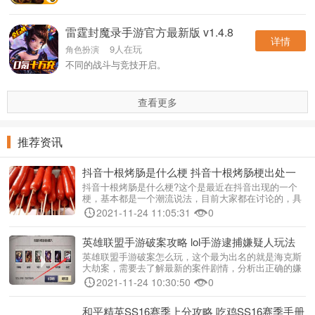
雷霆封魔录手游官方最新版 v1.4.8
详情
9人在玩
角色扮演
不同的战斗与竞技开启。
查看更多
推荐资讯
抖音十根烤肠是什么梗 抖音十根烤肠梗出处一
览[多图]
抖音十根烤肠是什么梗?这个是最近在抖音出现的一个
梗，基本都是一个潮流说法，目前大家都在讨论的，具
体值得是什么，下面就来介绍下抖音十根烤肠出处是什
2021-11-24 11:05:31
0
么。 抖音十根烤肠是出处...
英雄联盟手游破案攻略 lol手游逮捕嫌疑人玩法
分享[多图]
英雄联盟手游破案怎么玩，这个最为出名的就是海克斯
大劫案，需要去了解最新的案件剧情，分析出正确的嫌
疑人，查看游戏背景然后找到最终的凶手，下面就来介
2021-11-24 10:30:50
0
绍下英雄联盟手游破案怎么解析。 ...
和平精英SS16赛季上分攻略 吃鸡SS16赛季手册