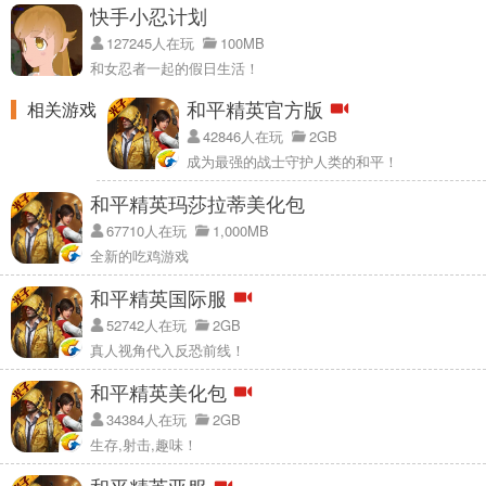
快手小忍计划
127245人在玩
100MB
和女忍者一起的假日生活！
和平精英官方版
相关游戏
42846人在玩
2GB
成为最强的战士守护人类的和平！
和平精英玛莎拉蒂美化包
67710人在玩
1,000MB
全新的吃鸡游戏
和平精英国际服
52742人在玩
2GB
真人视角代入反恐前线！
和平精英美化包
34384人在玩
2GB
生存,射击,趣味！
和平精英亚服