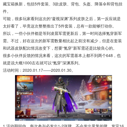
藏宝箱换新，包括5件套装、3款皮肤、背包、头盔、降落伞和背包挂
件。
可能，很多玩家看到这次的“凝视深渊”系列皮肤之后，第一反应就是
太好看了，毕竟这次整整推出了5件套装，总有一款能够打动你。
所以，一些小伙伴都是等到凌晨军需更新后，第一时间选择氪穿新军
需。不过，好在这次的新军需数量相比起之前没有减少，但是在套装
和武器皮肤配比情况改变下，想要“氪穿”新军需还是比较良心的。
很多小伙伴反馈的情况来看，这次的军需基本上都不到两个648，也
就是说大概1000左右就可以“氪穿”深渊系列。
活动时间：2020.01.17——2020.01.30。
1.活动期间内，每次参与必发出1-2张牌，不会发出里复的牌，发完16