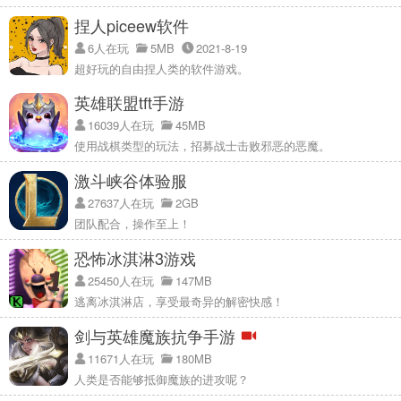
捏人piceew软件
6人在玩
5MB
2021-8-19
超好玩的自由捏人类的软件游戏。
英雄联盟tft手游
16039人在玩
45MB
使用战棋类型的玩法，招募战士击败邪恶的恶魔。
激斗峡谷体验服
27637人在玩
2GB
团队配合，操作至上！
恐怖冰淇淋3游戏
25450人在玩
147MB
逃离冰淇淋店，享受最奇异的解密快感！
剑与英雄魔族抗争手游
11671人在玩
180MB
人类是否能够抵御魔族的进攻呢？