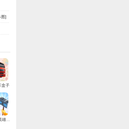
图]
车盒子
雷霆锤子英雄游戏