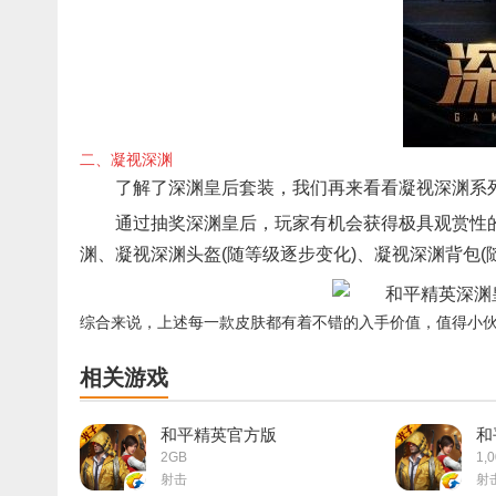
二、凝视深渊
了解了深渊皇后套装，我们再来看看凝视深渊系
通过抽奖深渊皇后，玩家有机会获得极具观赏性的枪械
渊、凝视深渊头盔(随等级逐步变化)、凝视深渊背包(
综合来说，上述每一款皮肤都有着不错的入手价值，值得小
相关游戏
和平精英官方版
和
2GB
1,
射击
射