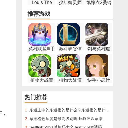
Louis The
少年御灵师
纸嫁衣2奘铃
Game手机版
送SSR
村游戏
推荐游戏
英雄联盟tft手
激斗峡谷体
剑与英雄魔
游
验服
族抗争手游
植物大战僵
植物大战僵
快手小忍计
尸β版手机版
尸22.4.8破解
划
版
热门推荐
1
东道主中的东道指的是什么？东道指的是什么蚂蚁庄园答案[多图]
王，
2
寒潮橙色预警是最高级别吗 蚂蚁庄园寒潮橙色预警是第几级[多图]
3
testflight2021兑换码大全 testflight邀请码你懂的2021汇总[多图]