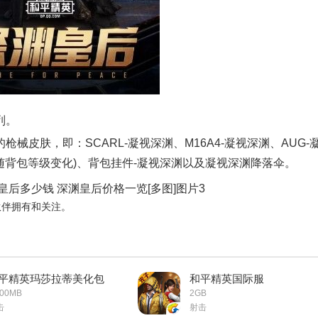
列。
皮肤，即：SCARL-凝视深渊、M16A4-凝视深渊、AUG-
随背包等级变化)、背包挂件-凝视深渊以及凝视深渊降落伞。
伙伴拥有和关注。
平精英玛莎拉蒂美化包
和平精英国际服
000MB
2GB
击
射击