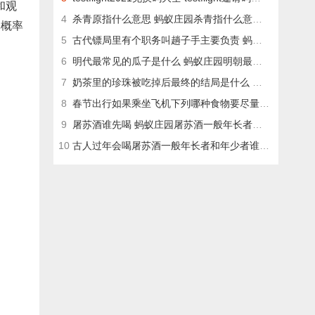
和观
4
杀青原指什么意思 蚂蚁庄园杀青指什么意思[多图]
体概率
5
古代镖局里有个职务叫趟子手主要负责 蚂蚁庄园趟子手主要负责什么[多图]
6
明代最常见的瓜子是什么 蚂蚁庄园明朝最常见瓜子答案[多图]
7
奶茶里的珍珠被吃掉后最终的结局是什么 蚂蚁庄园2020年11月28日答案分享[多图]
8
春节出行如果乘坐飞机下列哪种食物要尽量少食用 蚂蚁庄园12月31日今日答案[多图]
9
屠苏酒谁先喝 蚂蚁庄园屠苏酒一般年长者和年少者谁先喝[多图]
10
古人过年会喝屠苏酒一般年长者和年少者谁先喝 蚂蚁庄园屠苏酒答案[多图]