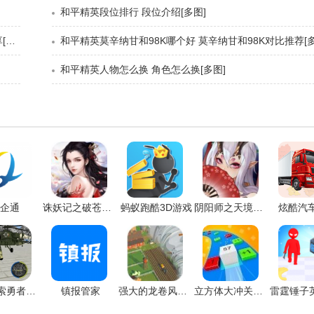
和平精英段位排行 段位介绍[多图]
和平精英矩阵工厂开关在哪 吃鸡矩阵工厂三个开关位置分享[多图]
和平精英莫辛纳甘和98K哪个好 莫辛纳甘和98K对比推荐[多
和平精英人物怎么换 角色怎么换[多图]
企通
诛妖记之破苍穹手游
蚂蚁跑酷3D游戏
阴阳师之天境传说手游
炫酷汽
火柴绳索勇者战争游戏
镇报管家
强大的龙卷风游戏
立方体大冲关游戏