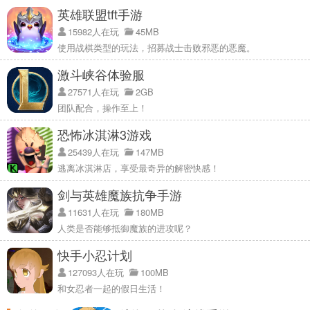
英雄联盟tft手游
15982人在玩
45MB
使用战棋类型的玩法，招募战士击败邪恶的恶魔。
激斗峡谷体验服
27571人在玩
2GB
团队配合，操作至上！
恐怖冰淇淋3游戏
25439人在玩
147MB
逃离冰淇淋店，享受最奇异的解密快感！
剑与英雄魔族抗争手游
11631人在玩
180MB
人类是否能够抵御魔族的进攻呢？
快手小忍计划
127093人在玩
100MB
和女忍者一起的假日生活！