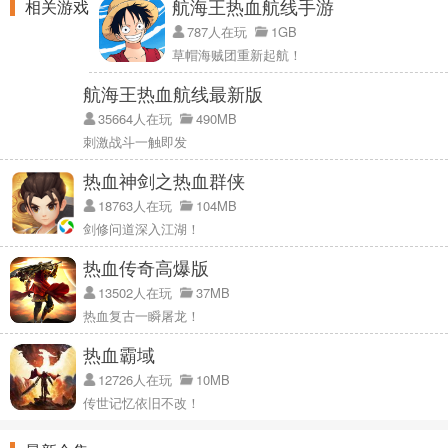
航海王热血航线手游
相关游戏
787人在玩
1GB
草帽海贼团重新起航！
航海王热血航线最新版
35664人在玩
490MB
刺激战斗一触即发
热血神剑之热血群侠
18763人在玩
104MB
剑修问道深入江湖！
热血传奇高爆版
13502人在玩
37MB
热血复古一瞬屠龙！
热血霸域
12726人在玩
10MB
传世记忆依旧不改！