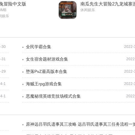
兔冒险中文版
南瓜先生大冒险2九龙城寨
0MB
休闲娱乐
闲娱乐
全民学霸合集
-30
2022-
女生宿舍题材游戏合集
-31
2022
堕落PvZ最高版本合集
-29
2022-
海贼王rpg游戏合集
-4-1
2022-
恶魔秘境英雄竞技场模式合集
-4-1
2022