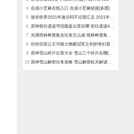
4
合成小芝麻在线入口 合成小芝麻链接[多图]
5
迷你世界2021年激活码不过期汇总 2021年最新版有永久激活码大全[多图]
6
原神前往遗迹寻找圆盘位置在哪 前往遗迹4个圆盘位置分享[多图]
7
光遇雨林树屋集合任务怎么做 雨林树屋集合任务完成攻略[多图]
8
坎特伯雷公主与骑士唤醒冠军之剑的奇幻冒险1-7攻略 1-7隐藏关卡怎么走[多图]
9
原神雪山碎片位置大全 雪山三个碎片在哪[多图]
10
原神雪山解密任务攻略 雪山解密机关解谜全步骤流程分享[多图]