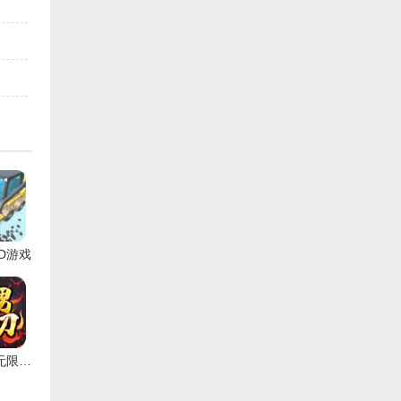
D游戏
六七猛男无限刀手游