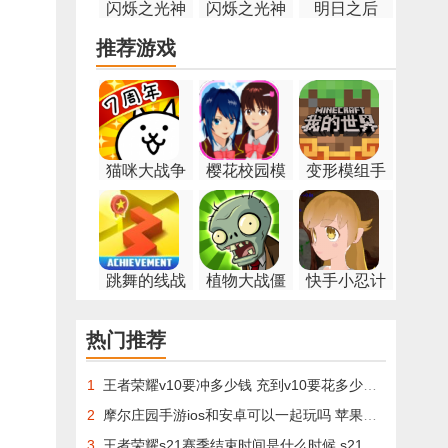
闪烁之光神
闪烁之光神
明日之后
明召唤qq看
明召唤腾讯
推荐游戏
点版本
版
猫咪大战争
樱花校园模
变形模组手
9.2.0版本
拟器2022中
机版
文版
跳舞的线战
植物大战僵
快手小忍计
殇安卓版
尸β版手机版
划
热门推荐
1
王者荣耀v10要冲多少钱 充到v10要花多少人民币[多图]
2
摩尔庄园手游ios和安卓可以一起玩吗 苹果和安卓互通介绍[多图]
3
王者荣耀s21赛季结束时间是什么时候 s21赛季结束具体时间曝光[多图]