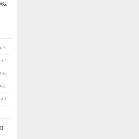
游戏
3-29
-4-2
3-30
3-30
-4-1
原神远吕羽氏遗事其三攻略 远吕羽氏遗事其三任务流程一览[多图]