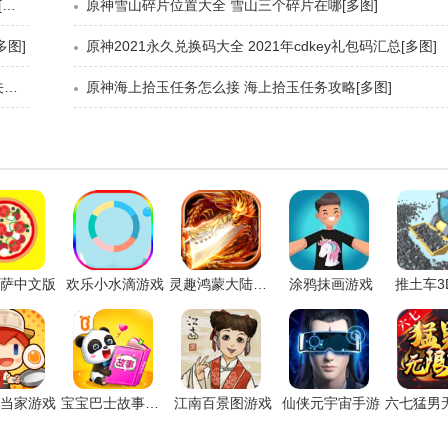
原神前往遗迹寻找圆盘位置在哪 前往遗迹4个圆盘位置分享[多图]
原神雪山碎片位置大全 雪山三个碎片在哪[多图]
图]
原神2021永久兑换码大全 2021年cdkey礼包码汇总[多图]
原神远吕羽氏遗事其一攻略 远吕羽氏遗事其一结界解密通关图文详解[多图]
原神海上拾玉任务怎么接 海上拾玉任务攻略[多图]
萨中文版
欢乐小水滴游戏
灵趣鸿蒙大陆手游
涂鸦抹画游戏
推土车3
当家游戏
宝宝巴士故事游戏
江南百景图游戏
仙侠元宇宙手游