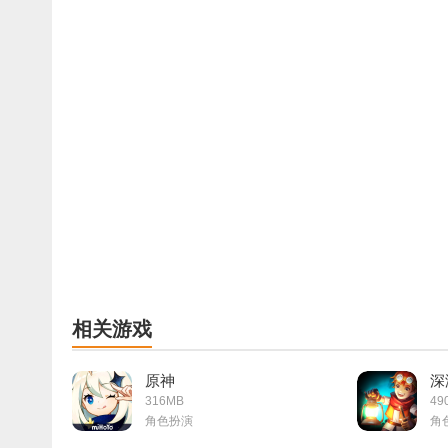
相关游戏
原神
深
316MB
49
角色扮演
角