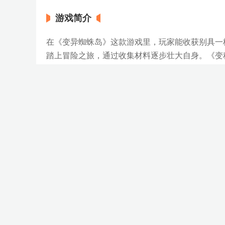
游戏简介
在《变异蜘蛛岛》这款游戏里，玩家能收获别具一
踏上冒险之旅，通过收集材料逐步壮大自身。《变
便，玩家需要寻觅食物、提升力量、组建家庭，还
自由探索，完成各式各样的生存任务，进而获取丰
力，让蜘蛛的战斗力更上一层楼。
变异蜘蛛岛游戏玩法
在游戏里，玩家的核心目标是使蜘蛛愈发强大。
当蜘蛛的等级提升到一定程度后，可以解锁新的变
在这片未知的土地上有隐藏的宝藏和秘密，仔细探
无论是暴雨还是闪电，各种天气变化无常。
变异蜘蛛岛游戏亮点