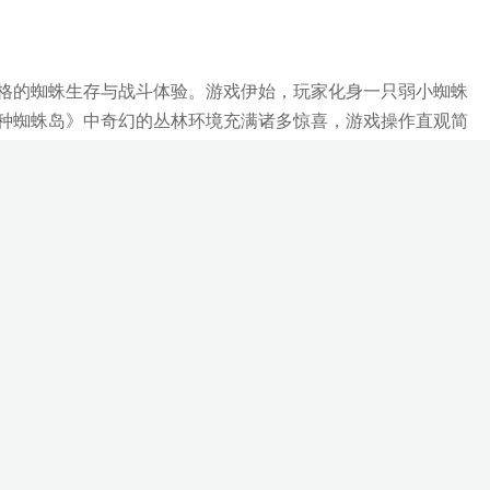
格的蜘蛛生存与战斗体验。游戏伊始，玩家化身一只弱小蜘蛛
种蜘蛛岛》中奇幻的丛林环境充满诸多惊喜，游戏操作直观简
要去迎接各类挑战。游戏模拟蜘蛛在昆虫世界的生活，玩家可
厚奖励。随着冒险不断推进，玩家能渐渐解锁全新技能与能
种。
索并找到它们。