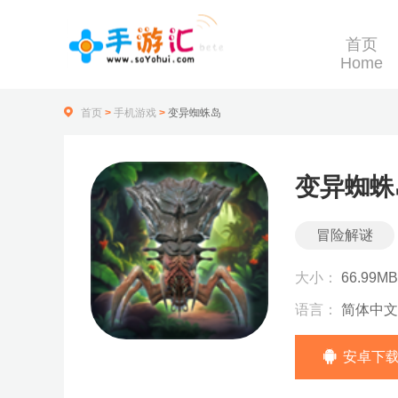
首页
Home
首页
>
手机游戏
>
变异蜘蛛岛
变异蜘蛛
冒险解谜
大小：
66.99MB
语言：
简体中文
安卓下