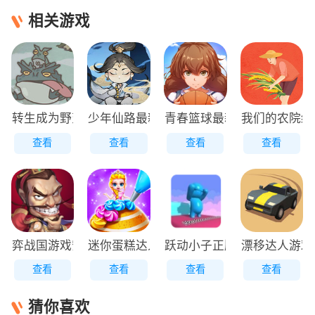
相关游戏
转生成为野蛮人正版
少年仙路最新版
青春篮球最新版
我们的农院红
查看
查看
查看
查看
弈战国游戏安装包
迷你蛋糕达人原版
跃动小子正版
漂移达人游戏
查看
查看
查看
查看
猜你喜欢