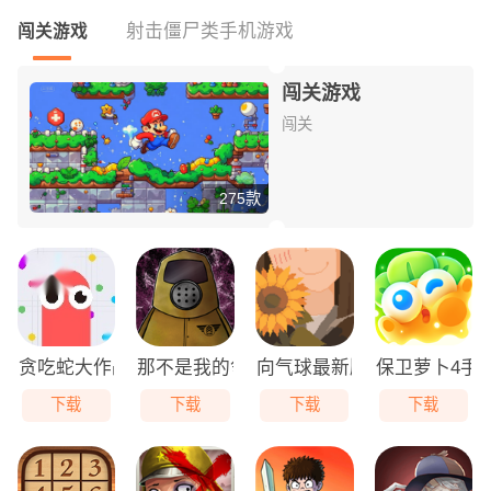
射击僵尸类手机游戏
闯关游戏
闯关游戏
闯关
275款
贪吃蛇大作战免费版
那不是我的邻居游戏无广告版
向气球最新版
保卫萝卜4手
下载
下载
下载
下载