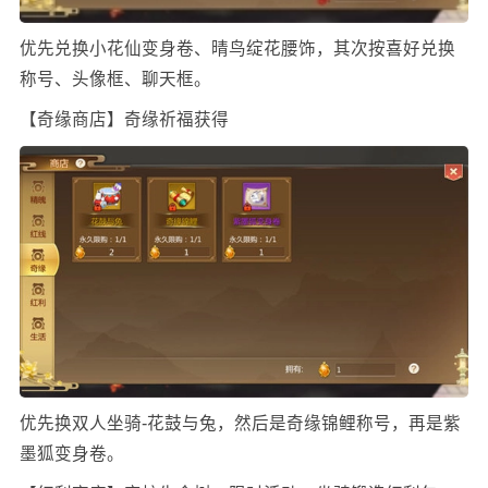
优先兑换小花仙变身卷、晴鸟绽花腰饰，其次按喜好兑换
称号、头像框、聊天框。
【奇缘商店】奇缘祈福获得
优先换双人坐骑-花鼓与兔，然后是奇缘锦鲤称号，再是紫
墨狐变身卷。