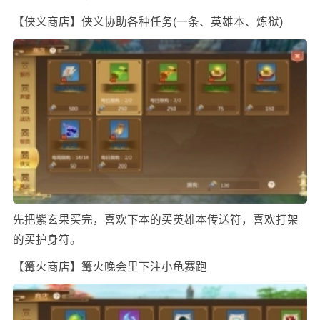
【侠义商店】侠义协助各种任务(一条、英雄本、炼狱)
先把紫玄果买完，喜欢下本的买英雄本传送符，喜欢打架
的买护身符。
【篝火商店】篝火晚会里下注小龟赛跑