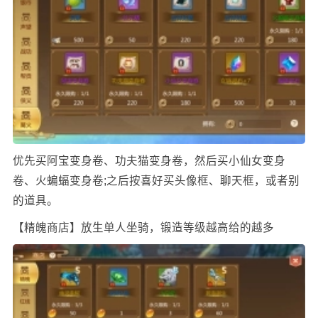
优先买阿宝变身卷、功夫猫变身卷，然后买小仙女变身
卷、火蝙蝠变身卷;之后按喜好买头像框、聊天框，或者别
的道具。
【精魄商店】放生单人坐骑，锻造等级越高给的越多