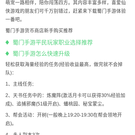
萌宠一路相伴，陪你闯荡四方。其内容丰富多样，喜爱仙
侠游戏的朋友们可千万别错过，赶紧来下载蜀门手游体验
一番吧。
蜀门手游货币商店新手购买推荐
蜀门手游平民玩家职业选择推荐
蜀门手游怎么快速升级
轻松获取海量经验的任务(经验收益最高，做完就不会掉
队)：
1、主线任务;
2、天书任务中的：炼魔阵(激活月卡可以获得30%经验加
成)、追捕邪魔(51级开启)、蟠桃园、秘宝蒙尘。
3、帮会活动：开树(一般晚上19:20-19:30在帮会领地开
启)。
4、多人副本3次。