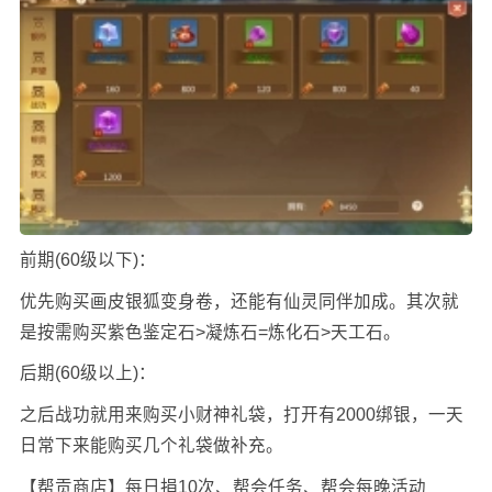
前期(60级以下)：
优先购买画皮银狐变身卷，还能有仙灵同伴加成。其次就
是按需购买紫色鉴定石>凝炼石=炼化石>天工石。
后期(60级以上)：
之后战功就用来购买小财神礼袋，打开有2000绑银，一天
日常下来能购买几个礼袋做补充。
【帮贡商店】每日捐10次、帮会任务、帮会每晚活动