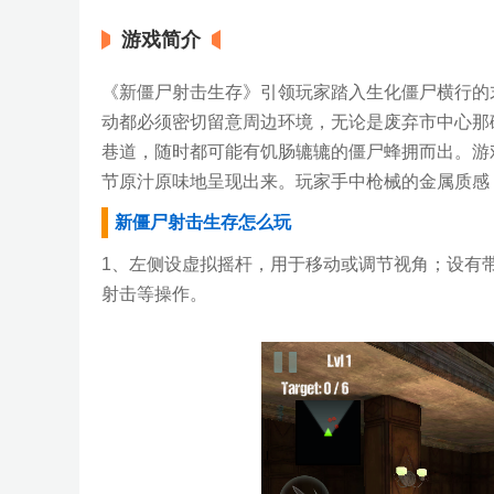
游戏简介
《新僵尸射击生存》引领玩家踏入生化僵尸横行的
动都必须密切留意周边环境，无论是废弃市中心那
巷道，随时都可能有饥肠辘辘的僵尸蜂拥而出。游
节原汁原味地呈现出来。玩家手中枪械的金属质感
新僵尸射击生存怎么玩
1、左侧设虚拟摇杆，用于移动或调节视角；设有
射击等操作。