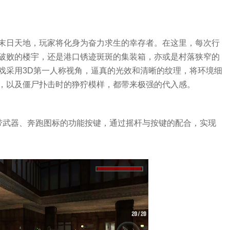
末日天地，玩家将化身为奋力求生的幸存者。在这里，每次行
破败的楼宇，还是港口锈迹斑斑的集装箱，亦或是村落狭窄的
戏采用3D第一人称视角，逼真的光效和清晰的纹理，将环境细
，以及僵尸扑击时的狰狞模样，都带来极强的代入感。
带武器、奔跑图标的功能按键，通过摇杆与按键的配合，实现