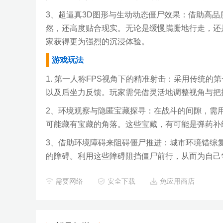
3、超逼真3D图形与生动动态僵尸效果：借助高品
然，还高度贴合现实。无论是缓慢蹒跚地行走，还
家获得更为强烈的沉浸体验。
游戏玩法
1. 第一人称FPS视角下的精准射击：采用传统的
以及后坐力反馈。玩家需凭借灵活地调整视角与把
2、环境观察与隐匿宝藏探寻：在战斗的间隙，需
可能藏有宝藏的角落。这些宝藏，有可能是弹药补
3、借助环境障碍来阻碍僵尸推进：城市环境错综
的障碍。利用这些障碍阻挡僵尸前行，从而为自己
需要网络
安全下载
免应用商店