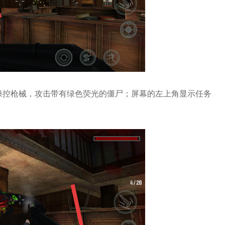
操控枪械，攻击带有绿色荧光的僵尸；屏幕的左上角显示任务