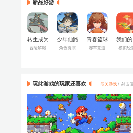
新品好游
转生成为野蛮人正版
少年仙路最新版
青春篮球最新版
我们的
冒险解谜
角色扮演
赛车竞速
模拟经
玩此游戏的玩家还喜欢
闯关游戏
/
射击