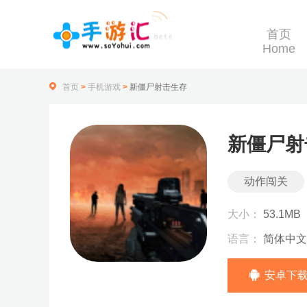
首页
Home
首页
>
手机游戏
>
新僵尸射击生存
新僵尸射
动作闯关
大小：
53.1MB
语言：
简体中文
安卓下