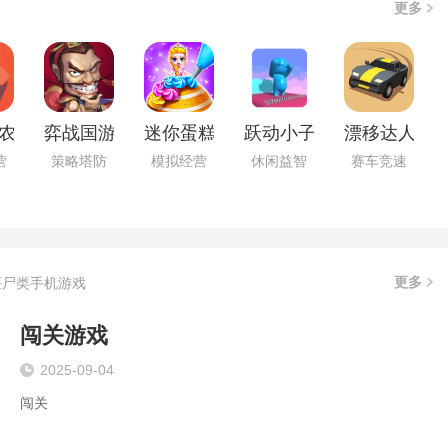
更多
农院红包版
弈战国游戏安装包
迷你蛋糕达人原版
跃动小子正版
漂移达人游
营
策略塔防
模拟经营
休闲益智
赛车竞速
更多
僵尸类手机游戏
闯关游戏
2025-09-04
闯关