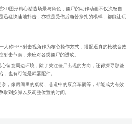
质3D图形精心塑造场景与角色，僵尸的动作动画不仅流畅自
是迅猛快速地扑击，亦或是受伤后痛苦挣扎的模样，都能让玩
第一人称FPS射击视角作为核心操作方式，搭配逼真的枪械音效
控射击节奏，来应对各类僵尸的进攻。
用心留意周边环境，除了关注僵尸出现的方向，还得探寻那些
给，也有可能是武器配件。
复杂，像房间里的桌椅、巷道中的废弃车辆等，都能成为有效
争取到换弹以及调整位置的时间。