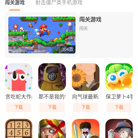
射击僵尸类手机游戏
闯关游戏
闯关游戏
闯关
304款
贪吃蛇大作战免费版
那不是我的邻居游戏无广告版
向气球最新版
保卫萝卜4手
下载
下载
下载
下载