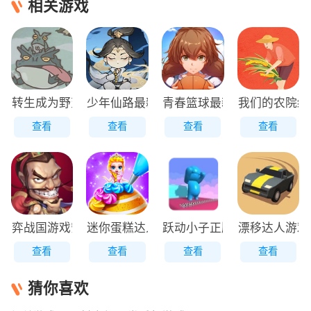
相关游戏
转生成为野蛮人正版
少年仙路最新版
青春篮球最新版
我们的农院红
查看
查看
查看
查看
弈战国游戏安装包
迷你蛋糕达人原版
跃动小子正版
漂移达人游戏
查看
查看
查看
查看
猜你喜欢