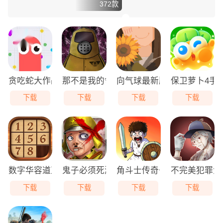
372款
贪吃蛇大作战免费版
那不是我的邻居游戏无广告版
向气球最新版
保卫萝卜4手
下载
下载
下载
下载
数字华容道直装版
鬼子必须死游戏最新版
角斗士传奇去广告版
不完美犯罪免
下载
下载
下载
下载