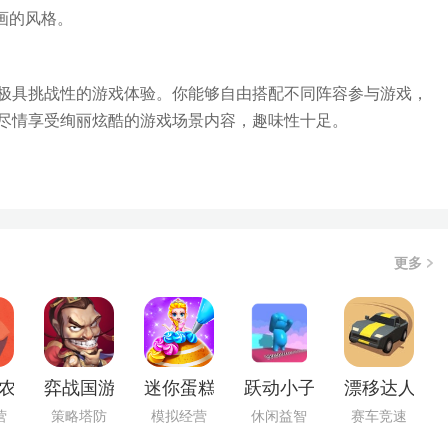
画的风格。
极具挑战性的游戏体验。你能够自由搭配不同阵容参与游戏，
尽情享受绚丽炫酷的游戏场景内容，趣味性十足。
更多
农院红包版
弈战国游戏安装包
迷你蛋糕达人原版
跃动小子正版
漂移达人游
营
策略塔防
模拟经营
休闲益智
赛车竞速