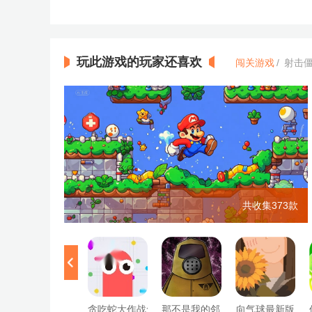
玩此游戏的玩家还喜欢
闯关游戏
/
射击
共收集373款
贪吃蛇大作战免费版
那不是我的邻居游戏无广告版
向气球最新版