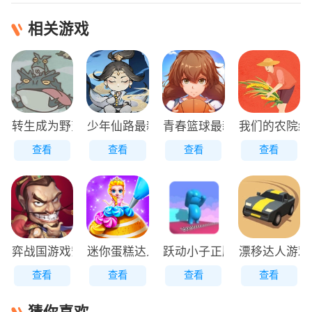
相关游戏
转生成为野蛮人正版
少年仙路最新版
青春篮球最新版
我们的农院红
查看
查看
查看
查看
弈战国游戏安装包
迷你蛋糕达人原版
跃动小子正版
漂移达人游戏
查看
查看
查看
查看