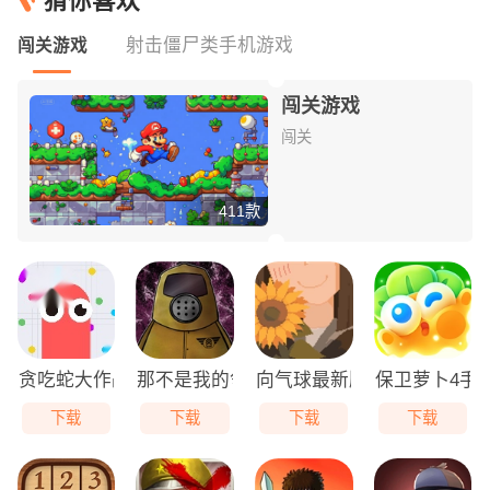
猜你喜欢
射击僵尸类手机游戏
闯关游戏
闯关游戏
闯关
411款
贪吃蛇大作战免费版
那不是我的邻居游戏无广告版
向气球最新版
保卫萝卜4手
下载
下载
下载
下载