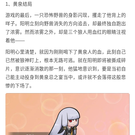
1、黄泉结局
游戏的最后，一只恐怖野兽的身影闪现，攫走了他背上的
咩子。阳明立刻向野兽消失的方向追去，却最终独自跑出
了浓雾。然而浓雾之外，却是三个狼人用血红的眼睛注视
着他——
阳明心里清楚，就因为刚刚喝下了黄泉人的血，此刻自己
已然被狼神盯上，根本无路可逃。就在阳明即将被撕成碎
片，意识逐渐消散的那一刻，他猛地意识到，要是当初自
己能主动投身到黄泉忌之宴当中，或许就不会落得这般悲
惨的下场了。