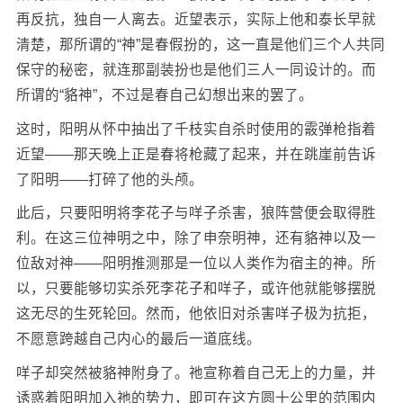
再反抗，独自一人离去。近望表示，实际上他和泰长早就
清楚，那所谓的“神”是春假扮的，这一直是他们三个人共同
保守的秘密，就连那副装扮也是他们三人一同设计的。而
所谓的“貉神”，不过是春自己幻想出来的罢了。
这时，阳明从怀中抽出了千枝实自杀时使用的霰弹枪指着
近望——那天晚上正是春将枪藏了起来，并在跳崖前告诉
了阳明——打碎了他的头颅。
此后，只要阳明将李花子与咩子杀害，狼阵营便会取得胜
利。在这三位神明之中，除了申奈明神，还有貉神以及一
位敌对神——阳明推测那是一位以人类作为宿主的神。所
以，只要能够切实杀死李花子和咩子，或许他就能够摆脱
这无尽的生死轮回。然而，他依旧对杀害咩子极为抗拒，
不愿意跨越自己内心的最后一道底线。
咩子却突然被貉神附身了。祂宣称着自己无上的力量，并
诱惑着阳明加入祂的势力，即可在这方圆十公里的范围内