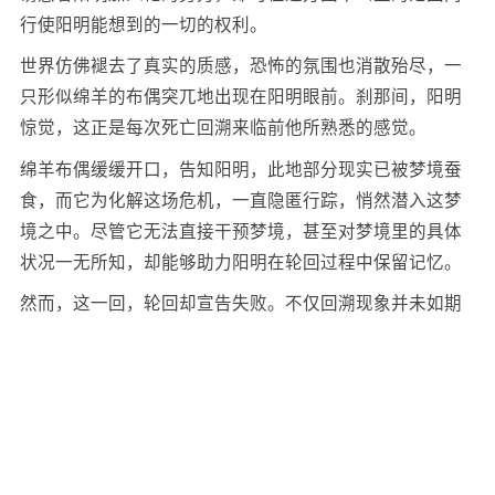
行使阳明能想到的一切的权利。
世界仿佛褪去了真实的质感，恐怖的氛围也消散殆尽，一
只形似绵羊的布偶突兀地出现在阳明眼前。刹那间，阳明
惊觉，这正是每次死亡回溯来临前他所熟悉的感觉。
绵羊布偶缓缓开口，告知阳明，此地部分现实已被梦境蚕
食，而它为化解这场危机，一直隐匿行踪，悄然潜入这梦
境之中。尽管它无法直接干预梦境，甚至对梦境里的具体
状况一无所知，却能够助力阳明在轮回过程中保留记忆。
然而，这一回，轮回却宣告失败。不仅回溯现象并未如期
发生，阳明也未能探寻到事件的根源，更为糟糕的是，竟
出现了体型无比巨大的怪物。绵羊推测，这或许是阳明保
留记忆后不断试错，致使梦境的发展偏离了正常轨迹。
正因如此，绵羊此次现身，便是打算凭借自身力量，强行
再度开启回溯。不过，它深知此次介入势必会被创造梦境