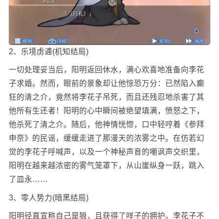
2、乐境虏逋(机知结局)
一切处理妥当后，阳明返回休水，满心欢喜地准备向李花
子求婚。然而，眼前的景象却让他惊恐万分：已然陷入癫
狂的清之介，竟然将李花子吊死，而且还残忍地杀害了其
他所有生还者！阳明的心中瞬间被绝望填满，愤怒之下，
他杀死了清之介。随后，他神情恍惚，口中轻哼着《参拜
申奈》的民谣，缓缓走进了那漫天的浓雾之中。在仿若幻
觉的李花子呼喊声，以及一个神秘声音的嘲讽声交织里，
阳明在越来越浓密的雾气笼罩下，从山崖纵身一跃，跳入
了皿永……
3、零人势力(暗黑结局)
阳明径直宣称自己是狼，且获得了咩子的拥护。李花子不