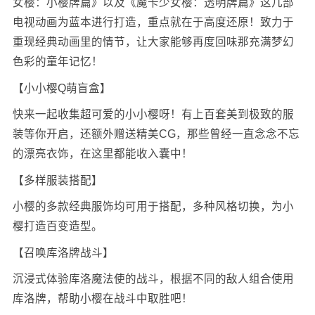
女樱：小樱牌篇》以及《魔卡少女樱：透明牌篇》这几部
电视动画为蓝本进行打造，重点就在于高度还原！致力于
重现经典动画里的情节，让大家能够再度回味那充满梦幻
色彩的童年记忆！
【小小樱Q萌盲盒】
快来一起收集超可爱的小小樱呀！有上百套美到极致的服
装等你开启，还额外赠送精美CG，那些曾经一直念念不忘
的漂亮衣饰，在这里都能收入囊中！
【多样服装搭配】
小樱的多款经典服饰均可用于搭配，多种风格切换，为小
樱打造百变造型。
【召唤库洛牌战斗】
沉浸式体验库洛魔法使的战斗，根据不同的敌人组合使用
库洛牌，帮助小樱在战斗中取胜吧！