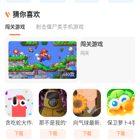
猜你喜欢
射击僵尸类手机游戏
闯关游戏
闯关游戏
闯关
440款
贪吃蛇大作战免费版
那不是我的邻居游戏无广告版
向气球最新版
保卫萝卜4手
下载
下载
下载
下载