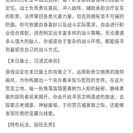
定位。战士负责勇往直前、冲入敌阵，辅助承担治疗友军
的职责，法师掌控各类元素力量，坦克则拥有坚不可摧的
防御。你可依据自身喜好以及战斗实际需求，自由进行职
业组合搭配，进而制定出丰富多样的战斗策略。无论遭遇
多么强大的敌人，亦或是处于复杂的战斗环境，都能探寻
到最契合自己的战斗方式。
【末日废土，沉浸式体验】
游戏设定在末日废土的背景之下，运用新奇又暗黑的独特
画风，为你构建出一个充斥着未知与危险的世界。在这片
荒芜之地，每一处角落皆隐匿着鲜为人知的秘密，静候勇
敢的探险者前来揭开。你会开启寻觅文明遗迹的旅途，去
探索古老城堡、神秘废墟，于欣赏古城景致之际，还能够
发现珍贵的宝藏与线索。
【特色玩法，探险无界】