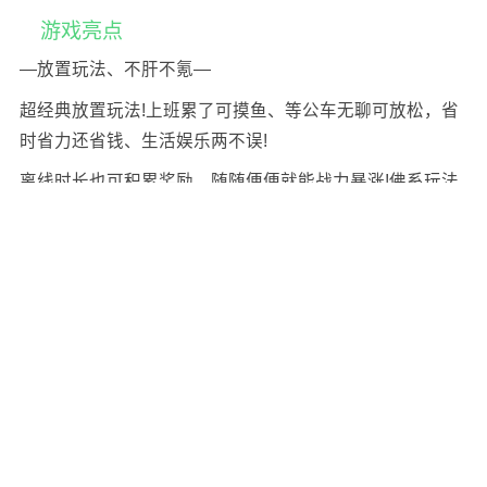
轻人。上课或上班时间，上线点击5分钟，下课或下班后离
线经验直接翻倍，完美契合精髓——挂！无论是经验还是
材料，挂一挂就都有啦~
2、战斗全自动，副本直扫荡
阵容布置妥当后，全员即刻出击，从此告别手动战斗模
式。让你能全身心聚焦于战前策略玩法，已经通关的副本
无需每日重复挑战，日常副本直接一键扫荡，就能轻松获
取每日所需资源，既节省时间又能收获丰厚奖励~
3、轻松放置，惊喜不断！乱斗冒险震撼开启！
玩法板块纵深策略，跨服激战再升级！副本多开分身战
斗，资源爆仓任性收割！趣味单机，畅爽联动，这里都
有！
4、五大阵营，百变阵容
英雄羁绊加上阵营的互相克制，配合英雄的个性技能，数