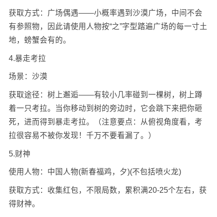
获取方式：广场偶遇——小概率遇到沙漠广场，中间不会
有参照物，因此请使用人物按“之”字型踏遍广场的每一寸土
地，螃蟹会有的。
4.暴走考拉
场景：沙漠
获取途径：树上邂逅——有较小几率碰到一棵树，树上蹲
着一只考拉。当你移动到树的旁边时，它会跳下来把你砸
死，进而得到暴走考拉。（注意要点：从俯视角度看，考
拉很容易不被你发现！千万不要看漏了。）
5.财神
使用人物：中国人物(新春福鸡，夕)(不包括喷火龙)
获取方式：收集红包，不限局数，累积满20-25个左右，获
得财神。