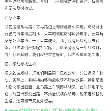
手指遮挡两侧路线。否则，当车辆突然冲出来时，玩家可
能无法及时察觉。
注意火车
尽管这是条马路，可马路边上却修建着火车道。与马路上
行驶的汽车速度相比，火车的速度堪称风驰电掣。要是玩
家身处火车道，一旦火车驶来，几乎没有反应时间去躲
避。那该如何应对呢？实际上，轨道旁设有一组红绿灯，
当红灯亮起时，我们就得留意躲避，因为火车即将到来。
横向移动寻找生机
玩这款游戏时，玩家们别局限于思维定势，只知道竖向移
动。实际上，有时横向移动能收获不错的效果。特别是当
人物快移出画面，且马路上车辆即将驶来，此时原地不动
或向前直行都没出路，不妨尝试横向移动，说不定能找到
生路，还可能带来意外惊喜。
天天过马路2025最新版游戏隐藏角色获取：