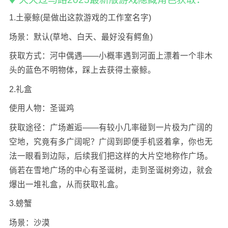
1.土豪鲸(是做出这款游戏的工作室名字)
场景：默认(草地、白天、最好没有鳄鱼)
获取方式：河中偶遇——小概率遇到河面上漂着一个非木
头的蓝色不明物体，踩上去获得土豪鲸。
2.礼盒
使用人物：圣诞鸡
获取途径：广场邂逅——有较小几率碰到一片极为广阔的
空地，究竟有多广阔呢？广阔到即便手机竖着拿，你也无
法一眼看到边际，后续我们把这样的大片空地称作广场。
倘若在雪地广场的中心有圣诞树，走到圣诞树旁边，就会
爆出一堆礼盒，从而获取礼盒。
3.螃蟹
场景：沙漠