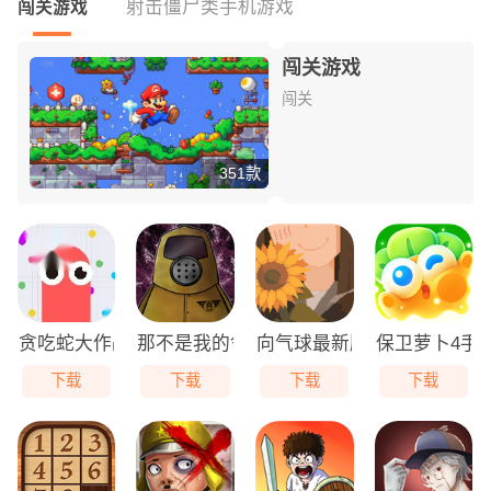
射击僵尸类手机游戏
闯关游戏
闯关游戏
闯关
351款
贪吃蛇大作战免费版
那不是我的邻居游戏无广告版
向气球最新版
保卫萝卜4手
下载
下载
下载
下载