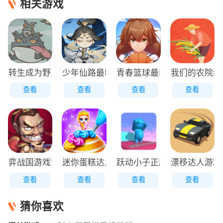
相关游戏
转生成为野蛮人正版
少年仙路最新版
青春篮球最新版
我们的农院红
查看
查看
查看
查看
弈战国游戏安装包
迷你蛋糕达人原版
跃动小子正版
漂移达人游戏
查看
查看
查看
查看
猜你喜欢