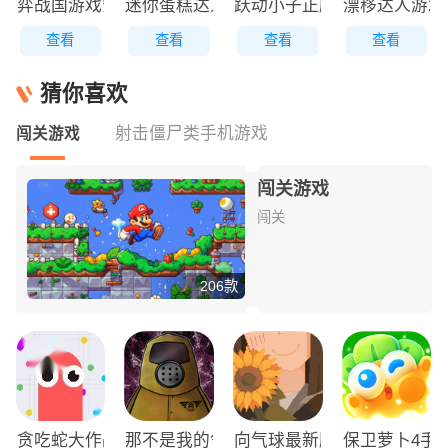
弈战国游戏安装包
迷你蛋糕达人原版
跃动小子正版
漂移达人游戏
查看
查看
查看
查看
猜你喜欢
射击僵尸类手机游戏
闯关游戏
闯关游戏
闯关
206款
贪吃蛇大作战免费版
那不是我的邻居游戏无广告版
向气球最新版
保卫萝卜4手