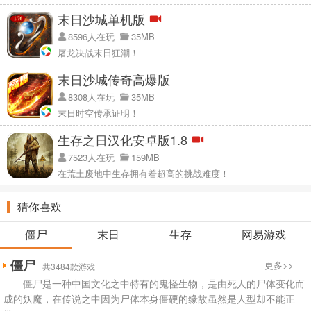
末日沙城单机版
8596人在玩
35MB
屠龙决战末日狂潮！
末日沙城传奇高爆版
8308人在玩
35MB
末日时空传承证明！
生存之日汉化安卓版1.8
7523人在玩
159MB
在荒土废地中生存拥有着超高的挑战难度！
猜你喜欢
僵尸
末日
生存
网易游戏
僵尸
更多>>
共3484款游戏
僵尸是一种中国文化之中特有的鬼怪生物，是由死人的尸体变化而
成的妖魔，在传说之中因为尸体本身僵硬的缘故虽然是人型却不能正