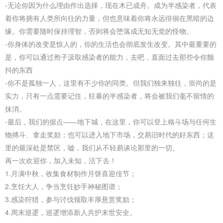
-无论你因为什么理由作出选择，现在木已成舟。成为半感染者，代表
着你将拥有人类所向往的力量，但也意味着你将永远徘徊在黑暗的边
缘。你需要随时保持理智，否则将会堕落成无知无觉的怪物。
-你身体的改变是惊人的，你的生活也会彻底发生改变。其中最重要的
是，你可以通过孢子汲取感染者的能力，去吧，直面过去那些令你颤
抖的东西
-你不是孤独一人，这里有不少你的同类。但我们独来独往，崇尚的是
实力，只有一点需要记住，狂暴的半感染者，将会被我们毫不留情的
抹消。
-最后，我们的据点——地下城，在这里，你可以登上格斗场与任何生
物搏斗、拿走奖励；也可以进入地下市场，交易旧时代的好东西；这
里的最深处是禁区，嘘，我们从不轻易谈论那里的一切。
再一次欢迎你，加入未知，活下去！
1.月满中秋，收集食材制作月饼喜迎佳节；
2.烹饪大人，争当烹饪妙手神秘图谱；
3.感染狩猎，参与讨伐领取丰厚悬赏奖励；
4.周末巡逻，巡逻增添新人共护末世安全。