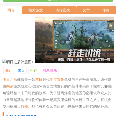
简介
相关游戏
猜你喜欢
文章
评论
僵尸
末日
生存
网易游戏
明日之后
韩服是一款
末日
时代
生存
冒险
题材的角色扮演游戏，该作是
由
网易
游戏研发心动国际负责当地发行的作品其中采用了完整3D的视
角诠释整个末日时代的故事，为了逃离爆发的地区你必须依靠众人的
力量筑起基地搜寻物资体验一场真实感爆棚的末日生存之旅，有机会
使用枪械大战
僵尸
群也有机会亲自建造小屋获得末日时代的栖身地。