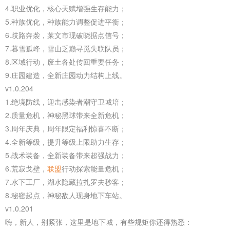
4.职业优化，核心天赋增强生存能力；
5.种族优化，种族能力调整促进平衡；
6.歧路奔袭，莱文市现破晓据点信号；
7.暮雪孤峰，雪山乏巅寻觅失联队员；
8.区域行动，废土各处传回重要任务；
9.庄园建造，全新庄园动力结构上线。
v1.0.204
1.绝境防线，迎击感染者潮守卫城培；
2.质量危机，神秘黑球带来全新危机；
3.周年庆典，周年限定福利惊喜不断；
4.全新等级，提升等级上限助力生存；
5.战术装备，全新装备带来超强战力；
6.荒寂戈壁，
联盟
行动探索能量危机；
7.水下工厂，湖水隐藏拉扎罗夫秒客；
8.秘密起点，神秘敌人现身地下车站。
v1.0.201
嗨，新人，别紧张，这里是地下城，有些规矩你还得熟悉：