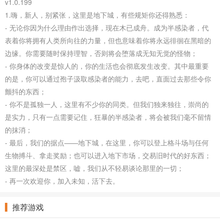
v1.0.199
1.嗨，新人，别紧张，这里是地下城，有些规矩你还得熟悉：
- 无论你因为什么理由作出选择，现在木已成舟。成为半感染者，代
表着你将拥有人类所向往的力量，但也意味着你将永远徘徊在黑暗的
边缘。你需要随时保持理智，否则将会堕落成无知无觉的怪物；
- 你身体的改变是惊人的，你的生活也会彻底发生改变。其中最重要
的是，你可以通过孢子汲取感染者的能力，去吧，直面过去那些令你
颤抖的东西；
- 你不是孤独一人，这里有不少你的同类。但我们独来独往，崇尚的
是实力，只有一点需要记住，狂暴的半感染者，将会被我们毫不留情
的抹消；
- 最后，我们的据点——地下城，在这里，你可以登上格斗场与任何
生物搏斗、拿走奖励；也可以进入地下市场，交易旧时代的好东西；
这里的最深处是禁区，嘘，我们从不轻易谈论那里的一切；
- 再一次欢迎你，加入未知，活下去。
推荐游戏