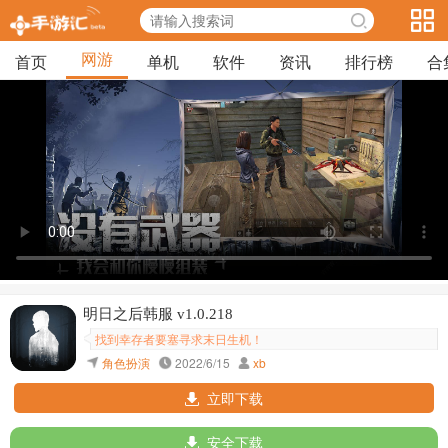
网游
首页
单机
软件
资讯
排行榜
合
明日之后韩服 v1.0.218
找到幸存者要塞寻求末日生机！
角色扮演
2022/6/15
xb
立即下载
安全下载