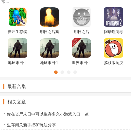
常...
僵尸生存模
明日之后离
明日之后
阿瑞斯病毒
拟游戏
线版
4.28大更新
2官方版
地球末日生
地球末日生
世界末日生
荔枝版抗疫
存1.17更新
存
存1.17安卓
英雄
版
版
最新合集
相关文章
你在丧尸末日中可以生存多久小游戏入口一览
生存闯关新手挖矿玩法分享