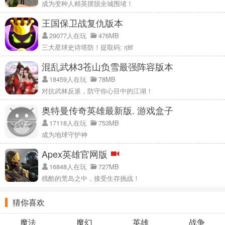
成为变种人精英摆脱全城围堵！
王国保卫战复仇版本
29077人在玩
476MB
三大星球史诗塔防！提取码: rj8f
混乱武林3苍山负雪最强阵容版本
18459人在玩
78MB
对抗武林反派，防守你心目中的江湖！
奥特曼传奇英雄最新版. 游戏盒子
17118人在玩
753MB
成为地球守护神
Apex英雄官网版
16848人在玩
727MB
残酷的荒岛之中，接受生存挑战！
猜你喜欢
魔法
魔幻
英雄
战争