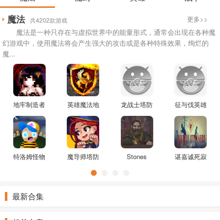
魔法
更多>>
共4202款游戏
魔法是一种只存在与虚拟世界中的能量形式，通常会出现在各种魔
幻游戏中，使用魔法将会产生强大的攻击或是各种特殊效果，绚烂的
魔...
地牢制造者
英雄魔法地
龙战士塔防
征与伐英雄
1.11.16安卓
狱游戏
游戏
战略
版
特洛姆怪物
魔导师塔防
Stones
谌嘉诚死寂
的崛起游戏
中文版
Keeper游戏
自制版
最新合集