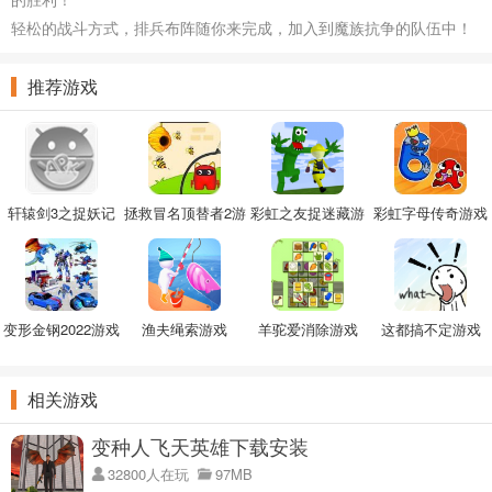
轻松的战斗方式，排兵布阵随你来完成，加入到魔族抗争的队伍中！
推荐游戏
轩辕剑3之捉妖记
拯救冒名顶替者2游
彩虹之友捉迷藏游
彩虹字母传奇游戏
戏
戏
变形金钢2022游戏
渔夫绳索游戏
羊驼爱消除游戏
这都搞不定游戏
相关游戏
变种人飞天英雄下载安装
32800人在玩
97MB