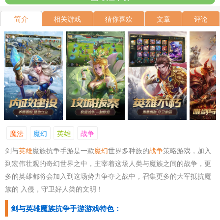
简介
相关游戏
猜你喜欢
文章
评论
魔法
魔幻
英雄
战争
剑与
英雄
魔族抗争手游是一款
魔幻
世界多种族的
战争
策略游戏，加入
到宏伟壮观的奇幻世界之中，主宰着这场人类与魔族之间的战争，更
多的英雄都将会加入到这场势力争夺之战中，召集更多的大军抵抗魔
族的 入侵，守卫好人类的文明！
剑与英雄魔族抗争手游游戏特色：