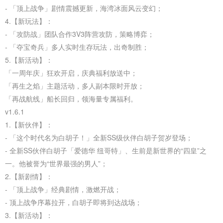
- 「顶上战争」剧情震撼更新，海湾冰面风云变幻；
4.【新玩法】：
- 「攻防战」团队合作3V3阵营攻防，策略博弈；
- 「夺宝奇兵」多人实时生存玩法，出奇制胜；
5.【新活动】：
「一周年庆」狂欢开启，庆典福利放送中；
「再生之焰」主题活动，多人副本限时开放；
「再战航线」船长回归，领海量专属福利。
v1.6.1
1.【新伙伴】：
- 「这个时代名为白胡子！」全新SS级伙伴白胡子贺岁登场；
- 全新SS伙伴白胡子「爱德华 纽哥特」、生前是新世界的“四皇”之
一。他被誉为“世界最强的男人”；
2.【新剧情】：
- 「顶上战争」经典剧情，激燃开战；
- 顶上战争序幕拉开，白胡子即将到达战场；
3.【新活动】：