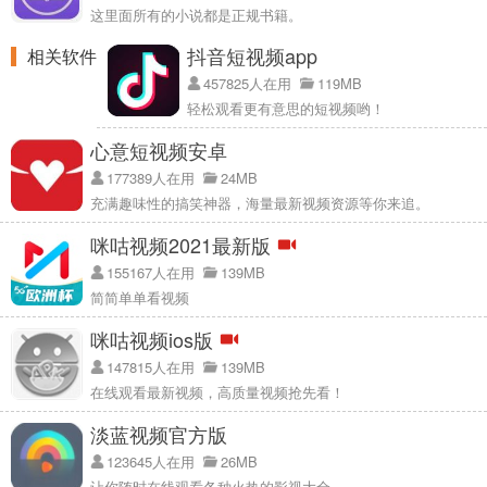
这里面所有的小说都是正规书籍。
抖音短视频app
相关软件
457825人在用
119MB
轻松观看更有意思的短视频哟！
心意短视频安卓
177389人在用
24MB
充满趣味性的搞笑神器，海量最新视频资源等你来追。
咪咕视频2021最新版
155167人在用
139MB
简简单单看视频
咪咕视频ios版
147815人在用
139MB
在线观看最新视频，高质量视频抢先看！
淡蓝视频官方版
123645人在用
26MB
让你随时在线观看各种火热的影视大全。