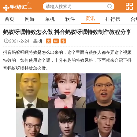
资讯
首页
网游
单机
软件
排行榜
合
蚂蚁呀嘿特效怎么做 抖音蚂蚁呀嘿特效制作教程分享
2021-2-24
dj
大
中
小
抖音蚂蚁呀嘿特效是怎么出来的，这个里面有很多人都在弄这个视频
特效的，如何使用这个呢，十分有趣的特效风格，下面就来介绍下抖
音蚂蚁呀嘿特效怎么做。