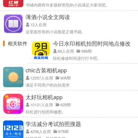
书城内拥有许多题材类型的小说满足大家浏览。
薄酒小说全文阅读
12人在用
这里面所有的小说都是正规书籍。
今日水印相机拍照时间地点修改
相关软件
69人在用
68MB
轻松修改时间进行打卡吧。
chic古装相机app
12257人在用
90MB
满足不同用户的自拍需求
太好玩相机app
10121人在用
62MB
轻松进行拍照和修图。
学法减分考试拍照搜题
4258人在用
67MB