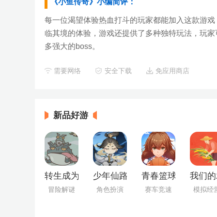
《小鱼传奇》小编简评：
每一位渴望体验热血打斗的玩家都能加入这款游戏
临其境的体验，游戏还提供了多种独特玩法，玩家
多强大的boss。
需要网络
安全下载
免应用商店
新品好游
转生成为野蛮人正版
少年仙路最新版
青春篮球最新版
我们的
冒险解谜
角色扮演
赛车竞速
模拟经