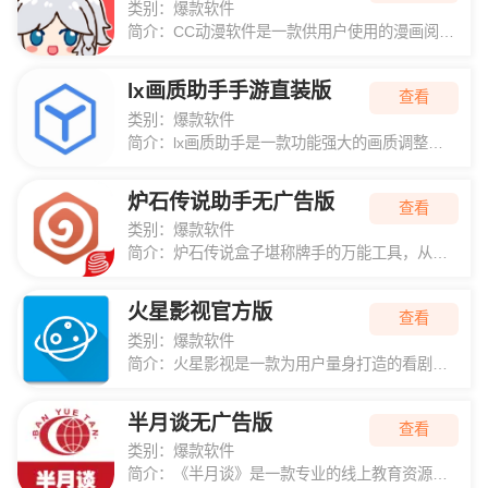
类别：
爆款软件
简介：
CC动漫软件是一款供用户使用的漫画阅读工...
lx画质助手手游直装版
查看
类别：
爆款软件
简介：
lx画质助手是一款功能强大的画质调整工具...
炉石传说助手无广告版
查看
类别：
爆款软件
简介：
炉石传说盒子堪称牌手的万能工具，从新手入...
火星影视官方版
查看
类别：
爆款软件
简介：
火星影视是一款为用户量身打造的看剧软件，...
半月谈无广告版
查看
类别：
爆款软件
简介：
《半月谈》是一款专业的线上教育资源销售平...