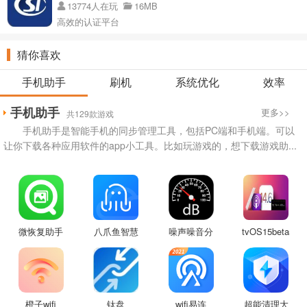
13774人在玩
16MB
高效的认证平台
猜你喜欢
手机助手
刷机
系统优化
效率
手机助手
更多>>
共129款游戏
手机助手是智能手机的同步管理工具，包括PC端和手机端。可以
让你下载各种应用软件的app小工具。比如玩游戏的，想下载游戏助...
微恢复助手
八爪鱼智慧
噪声噪音分
tvOS15beta5
app
养殖app
贝测试仪
描述文件
app
橙子wifi
钛盘
wifi易连
超能清理大