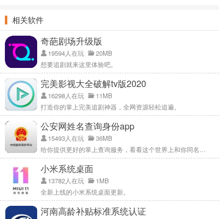
22.4.8破解版
美化包
相关软件
奇葩剧场升级版
19594人在玩
20MB
想要追剧就来这里体验吧。
完美影视大全破解tv版2020
16298人在玩
11MB
打造你的掌上完美追剧神器，全网资源轻松追遍。
公安网姓名查询身份app
15493人在玩
36MB
给你提供更好的掌上查询服务，看看这个世界上和你同名的有哪些。
小米系统桌面
13782人在玩
1MB
全新上线的小米系统桌面更新。
河南高龄补贴标准系统认证