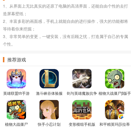
1、从界面上无比真实的还原了电脑的高清界面，还能自由个性的去打
造屏幕壁纸；
2、丰富多彩的画面感，手机上就能自由的进行操作，强大的功能都将
等待着你来挖掘；
3、非常简单的变更，一键安装，没有后顾之忧，打造属于自己的专属
个性。
推荐游戏
英雄联盟tft手游
激斗峡谷体验服
剑与英雄魔族抗争
植物大战僵尸β版手
手游
机版
植物大战僵尸
快手小忍计划
变形模组手机版
和平精英玛莎拉蒂