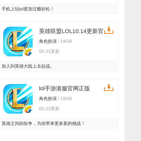
手机上玩lol更加过瘾轻松！
英雄联盟LOL10.14更新官
方正版 v3.2.0.5531
角色扮演
/ 19GB
05-21更新
加入到英雄大陆上去征战。
lol手游港服官网正版
v3.2.0.5531
角色扮演
/ 19GB
05-22更新
英雄之间的纷争，为你带来更多新的挑战！