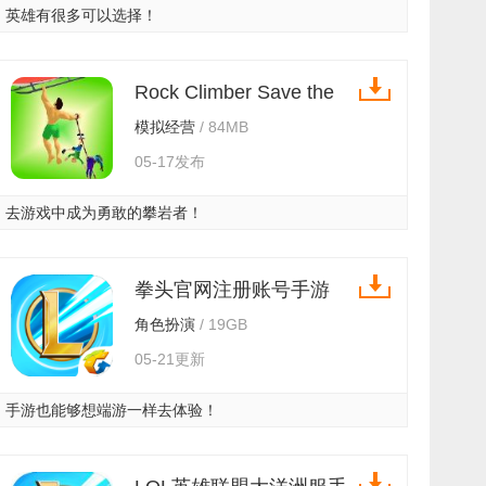
英雄有很多可以选择！
Rock Climber Save the
Dudes游戏中文版 v0.1
模拟经营
/ 84MB
05-17发布
去游戏中成为勇敢的攀岩者！
拳头官网注册账号手游
v3.2.0.5531
角色扮演
/ 19GB
05-21更新
手游也能够想端游一样去体验！