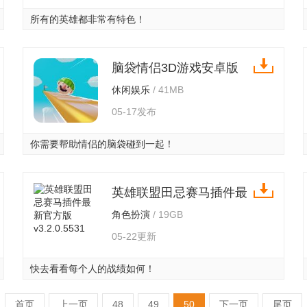
所有的英雄都非常有特色！
脑袋情侣3D游戏安卓版
（Head Roll） v1
休闲娱乐
/ 41MB
05-17发布
你需要帮助情侣的脑袋碰到一起！
英雄联盟田忌赛马插件最
新官方版 v3.2.0.5531
角色扮演
/ 19GB
05-22更新
快去看看每个人的战绩如何！
首页
上一页
48
49
50
下一页
尾页