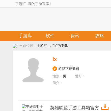
手游汇--我的手游宝库！
手游库
软件
资讯
攻略
当前位置：
手游汇
→ "lx"的下载
lx
游戏下载编辑
性别：
男
爱好：
简介：
英雄联盟手游工具箱官方