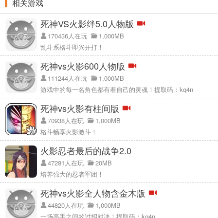
相关游戏
死神VS火影绊5.0人物版
170436人在玩
1,000MB
乱斗系格斗即兴开打！
死神vs火影600人物版
111244人在玩
1,000MB
游戏中的每一名角色都有着自己的灵魂！提取码：kq4n
死神vs火影有柱间版
70938人在玩
1,000MB
格斗畅享火影激斗！
火影忍者最后的战争2.0
47281人在玩
20MB
培养强大的忍者军团！
死神vs火影全人物含金木版
44820人在玩
1,000MB
一场高手之间的过招对决！提取码：kq4n