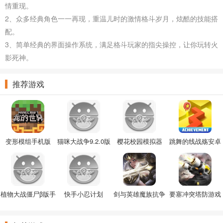
情重现。
2、众多经典角色一一再现，重温儿时的激情格斗岁月，炫酷的技能搭
配。
3、简单经典的界面操作系统，满足格斗玩家的指尖操控，让你玩转火
影死神。
推荐游戏
变形模组手机版
猫咪大战争9.2.0版
樱花校园模拟器
跳舞的线战殇安卓
本
2022中文版
版
植物大战僵尸β版手
快手小忍计划
剑与英雄魔族抗争
要塞冲突塔防游戏
机版
手游