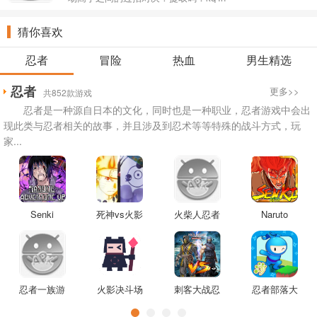
猜你喜欢
忍者
冒险
热血
男生精选
忍者
更多>>
共852款游戏
忍者是一种源自日本的文化，同时也是一种职业，忍者游戏中会出
现此类与忍者相关的故事，并且涉及到忍术等等特殊的战斗方式，玩
家...
Senki
死神vs火影
火柴人忍者
Naruto
Release游
tceam2.5
任务游戏
Senki War
戏
Shinobi游戏
忍者一族游
火影决斗场
刺客大战忍
忍者部落大
戏
游戏
者游戏
冒险游戏