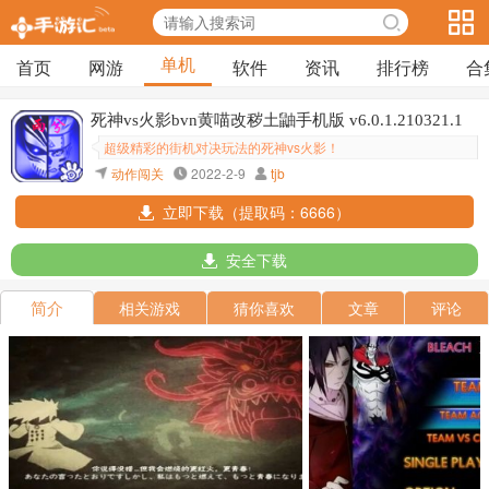
单机
首页
网游
软件
资讯
排行榜
合
死神vs火影bvn黄喵改秽土鼬手机版 v6.0.1.210321.1
超级精彩的街机对决玩法的死神vs火影！
动作闯关
2022-2-9
tjb
立即下载（提取码：6666）
安全下载
简介
相关游戏
猜你喜欢
文章
评论