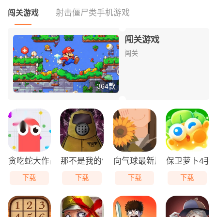
射击僵尸类手机游戏
闯关游戏
闯关游戏
闯关
364款
贪吃蛇大作战免费版
那不是我的邻居游戏无广告版
向气球最新版
保卫萝卜4手
下载
下载
下载
下载