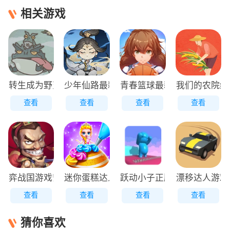
相关游戏
转生成为野蛮人正版
少年仙路最新版
青春篮球最新版
我们的农院红
查看
查看
查看
查看
弈战国游戏安装包
迷你蛋糕达人原版
跃动小子正版
漂移达人游戏
查看
查看
查看
查看
猜你喜欢